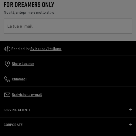
FOR DREAMERS ONLY
Novità, anteprime e molto altro.
La tua e-mail
Golden Goose Services
Spedisci in:
Svizzera / italiano
Store Locator
Chiamaci
Scrivici una e-mail
SERVIZIO CLIENTI
CORPORATE