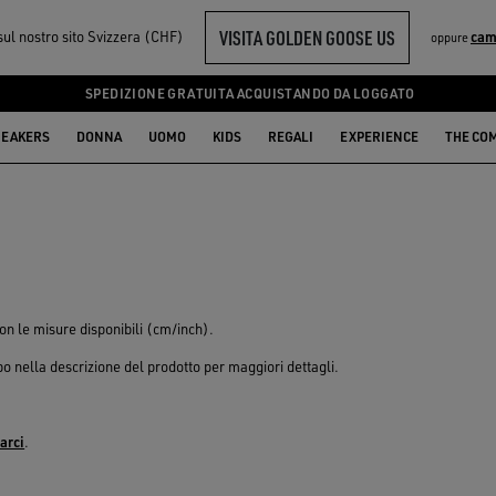
VISITA GOLDEN GOOSE US
sul nostro sito Svizzera (CHF)
cam
oppure
SPEDIZIONE GRATUITA ACQUISTANDO DA LOGGATO
EAKERS
DONNA
UOMO
KIDS
REGALI
EXPERIENCE
THE CO
con le misure disponibili (cm/inch).
apo nella descrizione del prodotto per maggiori dettagli.
arci
.