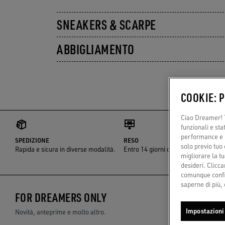
SNEAKERS & SCARPE
ABBIGLIAMENTO
COOKIE: 
Ciao Dreamer! T
funzionali e sta
performance e il
SPEDIZIONE
RESO
solo previo tuo 
Rapida e sicura in diverse modalità.
Entro 14 giorni dalla consegna
migliorare la tu
desideri. Cliccan
comunque config
saperne di più, 
FOR DREAMERS ONLY
Impostazioni
Novità, anteprime e molto altro.