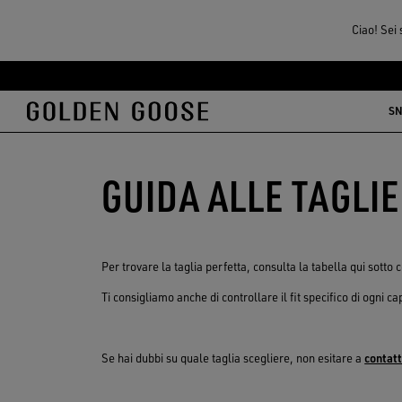
Ciao! Sei 
Vai
Vai
al
al
SN
contenuto
contenuto
principale
del
piè
GUIDA ALLE TAGLIE
di
pagina
Per trovare la taglia perfetta, consulta la tabella qui sotto 
Ti consigliamo anche di controllare il fit specifico di ogni c
Se hai dubbi su quale taglia scegliere, non esitare a
contatt