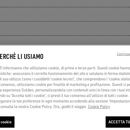
PERCHÈ LI USIAMO
Continua
i informiamo che utilizziamo cookie, di prime e terze parti. Questi cookie hanno 
tistiche: assicurano il corretto funzionamento del sito e valutano in forma statisti
 suo utilizzo (sono i cosiddetti 'cookie tecnici', che comprendono i 'cookie statisti
PAGAMENTI
NOTIFY ME
consenso, utilizziamo cookie per finalità di marketing e profilazione. Questi ci 
Tramite carte o sicuri pagamenti
Regalo esaurito? Disponibilità in
a esperienza Golden, personalizzandola con contenuti unici in linea con i tuoi int
rateizzati
negozio o suggerimenti top per te
do su 'Accetta tutti i cookie', ci presti il tuo consenso all'utilizzo di tutti i cookie.
urare le tue preferenze in ogni momento accedendo alla sezione 'Impostazioni
consulta la nostra Cookie Policy. Ora, goditi il viaggio.
Cookie Policy
La tua e-mail
 cookie
ACCETTA TU