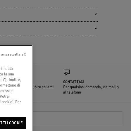
 senza accettare X
finalità
ca la sua
ci'). Inoltre,
UN PACK SPECIALE
CONTATTACI
permettono di
Ci pensiamo noi a stupire chi ami
Per qualsiasi domanda, via mail o
eressi e
al telefono
 Potrai
 cookie'. Per
TTI I COOKIE