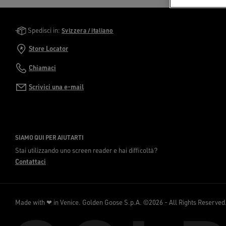
Golden Goose Services
Spedisci in:
Svizzera / italiano
Store Locator
Chiamaci
Scrivici una e-mail
SIAMO QUI PER AIUTARTI
Stai utilizzando uno screen reader e hai difficoltà?
Contattaci
Made with ❤ in Venice.
Golden Goose S.p.A. ©2026 - All Rights Reserved