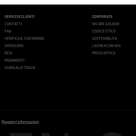
SERVIZIO CLIENTI
CORPORATE
CONTATTI
WE ARE GOLDEN
FAQ
CODICE ETICO
VERIFICA IL TUO ORDINE
SOSTENIBILITÀ
SPEDIZIONI
LAVORA CON NOI
RESI
PRESS OFFICE
PAGAMENTI
GUIDA ALLE TAGLIE
.
Maggiori informazioni