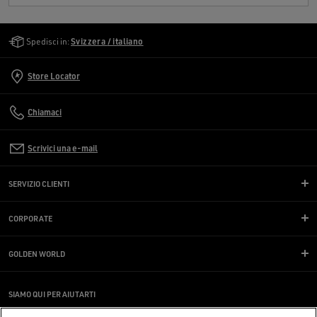
Golden Goose Services
Spedisci in:
Svizzera / italiano
Store Locator
Chiamaci
Scrivici una e-mail
SERVIZIO CLIENTI
CORPORATE
GOLDEN WORLD
SIAMO QUI PER AIUTARTI
Stai utilizzando uno screen reader e hai difficoltà?