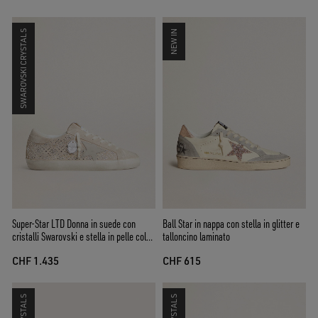
SWAROVSKI CRYSTALS
NEW IN
Super-Star LTD Donna in suede con
Ball Star in nappa con stella in glitter e
cristalli Swarovski e stella in pelle color
talloncino laminato
ghiaccio
CHF 1.435
CHF 615