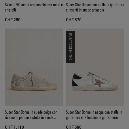
Skins CNY laccio oro con charms rossi e
Super-Star Donna con stella in glitter oro
cristalli
e inserti in suede ghiaccio
CHF 280
CHF 570
ONLINE EXCLUSIVE
Super-Star Donna in suede beige con
Super-Star Donna in nappa con stella in
ricamo in perline e stella in suede
glitter oro e talloncino in glitter nero
laminato
CHF 1.110
CHF 580