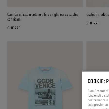
Camicia unisex in cotone e lino a righe écru e sabbia
Occhiali modell
con ricami
CHF 275
CHF 770
COOKIE: 
Ciao Dreamer! T
funzionali e sta
performance e il
solo previo tuo 