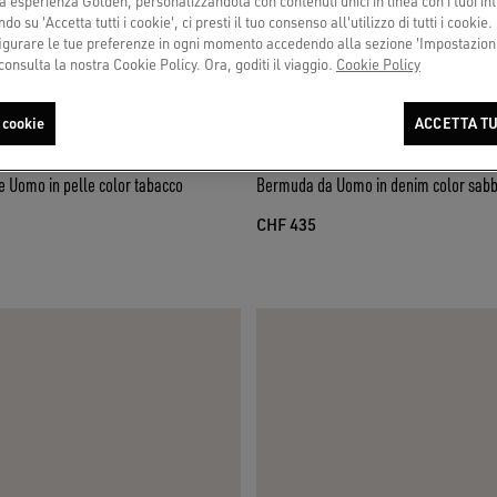
a esperienza Golden, personalizzandola con contenuti unici in linea con i tuoi int
do su 'Accetta tutti i cookie', ci presti il tuo consenso all'utilizzo di tutti i cookie.
urare le tue preferenze in ogni momento accedendo alla sezione 'Impostazioni
consulta la nostra Cookie Policy. Ora, goditi il viaggio.
Cookie Policy
 cookie
ACCETTA TU
e Uomo in pelle color tabacco
Bermuda da Uomo in denim color sabb
CHF 435