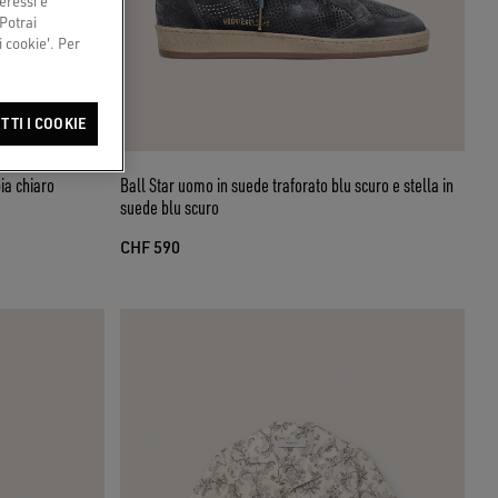
eressi e
 Potrai
 cookie'. Per
TTI I COOKIE
ia chiaro
Ball Star uomo in suede traforato blu scuro e stella in
suede blu scuro
CHF 590