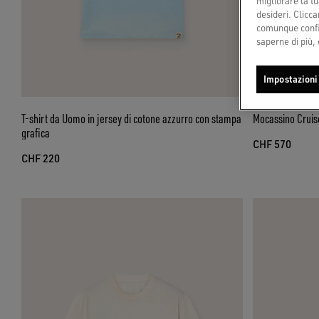
migliorare la tu
desideri. Cliccan
comunque config
saperne di più, 
Impostazioni
T-shirt da Uomo in jersey di cotone azzurro con stampa
Mocassino Cruis
grafica
CHF 570
CHF 220