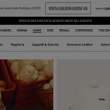
VISITA GOLDEN GOOSE US
sul nostro sito Svizzera (CHF)
cam
oppure
O
SPEDIZIONE GRATUITA ACQUISTANDO DA LOGGATO
EAKERS
DONNA
UOMO
KIDS
REGALI
EXPERIENCE
THE CO
er
Maglieria
Cappotti & Giacche
Selezione Leather
Activ
zer
Maglieria
Cappotti & Giacche
Selezione Leather
Acti