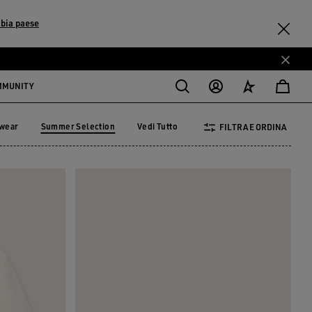
bia paese
MMUNITY
ewear
Summer Selection
Vedi Tutto
FILTRA E ORDINA
vewear
Summer Selection