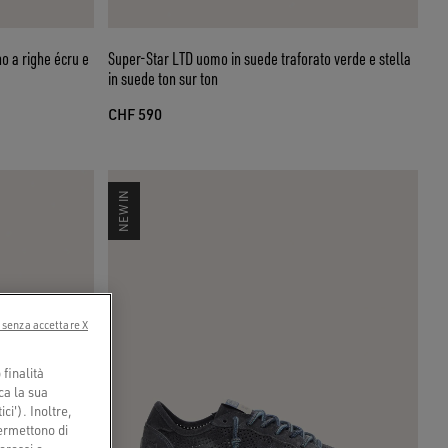
no a righe écru e
Super-Star LTD uomo in suede traforato verde e stella
in suede ton sur ton
CHF 590
NEW IN
 senza accettare X
finalità
ca la sua
ci'). Inoltre,
permettono di