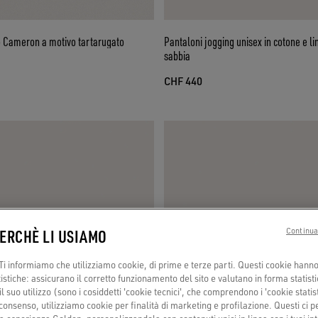
o Cameron a motivo tartarugato
Pantaloni jogging unisex in cotone e li
sabbia
CHF 440
PERCHÈ LI USIAMO
Continua
i informiamo che utilizziamo cookie, di prime e terze parti. Questi cookie hanno 
tistiche: assicurano il corretto funzionamento del sito e valutano in forma statisti
 suo utilizzo (sono i cosiddetti 'cookie tecnici', che comprendono i 'cookie statisti
consenso, utilizziamo cookie per finalità di marketing e profilazione. Questi ci 