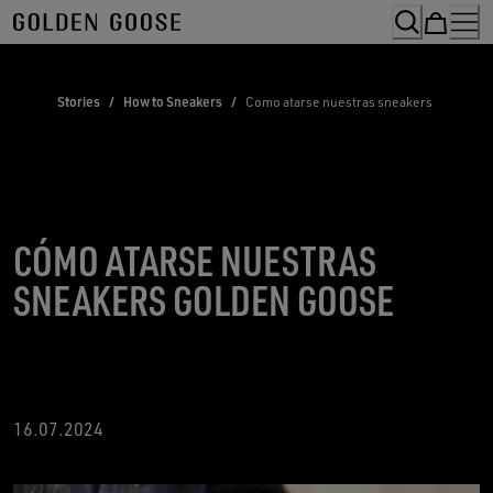
Skip
to
Content
Stories
/
How to Sneakers
/
Como atarse nuestras sneakers
CÓMO ATARSE NUESTRAS
SNEAKERS GOLDEN GOOSE
16.07.2024