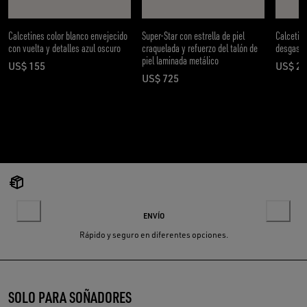
Calcetines color blanco envejecido
Super-Star con estrella de piel
Calcetine
con vuelta y detalles azul oscuro
craquelada y refuerzo del talón de
desgasta
piel laminada metálico
US$ 155
US$ 2
precio actual US$ 155
preci
US$ 725
precio actual US$ 725
ENVÍO
Rápido y seguro en diferentes opciones.
SOLO PARA SOÑADORES