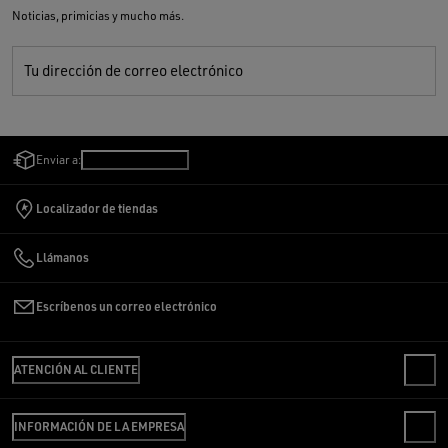
Noticias, primicias y mucho más.
Tu dirección de correo electrónico
Enviar a:
Colombia
/
Español
Localizador de tiendas
Llámanos
Escríbenos un correo electrónico
ATENCIÓN AL CLIENTE
CONTACTO
INFORMACIÓN DE LA EMPRESA
PREGUNTAS FRECUENTES