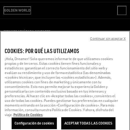
REVISA TU PEDIDO
SOMOS GOLDEN
ENVÍO
GOLDEN WORLD
CÓDIGO ÉTICO
DEVOLUCIONES
SOSTENIBILIDAD
OFICINA DE PRENSA
PAGO
TRABAJA CON NOSOTROS
CONDICIONES DE VENTA
GUÍA DE TALLAS
ESTAMOS AQUÍ PARA AYUDARTE
OFICINA DE PRENSA
CONDICIONES DE USO
Continuar sin aceptar X
¿Estás usando un lector de pantalla y estás teniendo problemas?
POLÍTICA DE PRIVACIDAD
COOKIES
COOKIES: POR QUÉ LAS UTILIZAMOS
Ponte en contacto con nosotros
CONFIGURACIÓN DE COOKIES
¡Hola, Dreamer! Solo queremos informarte de que utilizamos cookies
propias y de terceros. Estas cookies tienen fines funcionales y
estadísticos: garantizan el correcto funcionamiento del sitio web y
Hecho con ❤ en Venecia.
evalúan su rendimiento y uso de forma estadística (las denominadas
«cookies técnicas», que incluyen las «cookies estadísticas»). Además,
Golden Goose S.p.A. ©2026 - Todos los derechos reservados.
Más información
utilizamos cookies con fines de marketing y únicamente con tu
consentimiento. Esto nos permite mejorar tu experiencia Golden y
personalizarla con contenido exclusivo basado en tus intereses y
preferencias. Al hacer clic en «Aceptar todas las cookies», consientes el
uso de todas las cookies. Puedes gestionar tus preferencias en cualquier
momento entrando en la sección «Configuración de cookies». Para más
información, consulta nuestra Política de Cookies. Y ahora, disfruta del
Política de Cookies
viaje.
Configuración de cookies
ACEPTAR TODAS LAS COOKIES