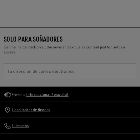
SOLO PARA SOÑADORES
Get the inside track on all the news and exclusive content just for Golden
Lovers.
Tu dirección de correo electrónico
Golden Goose Services
Enviar a:
Internacional / español
Localizador de tiendas
Llámanos