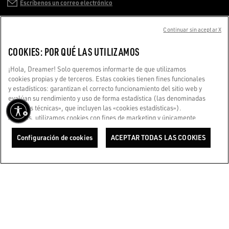
Escríbenos un correo electrónico
ATENCIÓN AL CLIENTE
Continuar sin aceptar X
COOKIES: POR QUÉ LAS UTILIZAMOS
INFORMACIÓN DE LA EMPRESA
¡Hola, Dreamer! Solo queremos informarte de que utilizamos
cookies propias y de terceros. Estas cookies tienen fines funcionales
TÉRMINOS DE USO
y estadísticos: garantizan el correcto funcionamiento del sitio web y
evalúan su rendimiento y uso de forma estadística (las denominadas
«cookies técnicas», que incluyen las «cookies estadísticas»).
ESTAMOS AQUÍ PARA AYUDARTE
Además, utilizamos cookies con fines de marketing y únicamente
¿Estás usando un lector de pantalla y estás teniendo problemas?
con tu consentimiento. Esto nos permite mejorar tu experiencia
Ponte en contacto con nosotros
Golden y personalizarla con contenido exclusivo basado en tus
Configuración de cookies
ACEPTAR TODAS LAS COOKIES
intereses y preferencias. Al hacer clic en «Aceptar todas las
cookies», consientes el uso de todas las cookies. Puedes gestionar
Hecho con ❤ en Venecia.
tus preferencias en cualquier momento entrando en la sección
Golden Goose S.p.A. ©2026 - Todos los derechos reservados.
Más información
«Configuración de cookies». Para más información, consulta nuestra
Política de Cookies. Y ahora, disfruta del viaje.
Política de Cookies