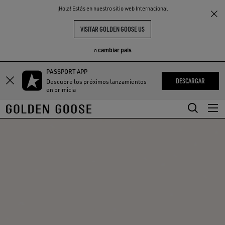
THE
¡Hola! Estás en nuestro sitio web Internacional
S
EXPERIENCIAS
COMMUNITY
VISITAR GOLDEN GOOSE US
cambiar pais
o
PASSPORT APP
Saltar
Saltar
DESCARGAR
Descubre los próximos lanzamientos
a
a
en primicia
contenido
contenido
principal
de
pie
de
página