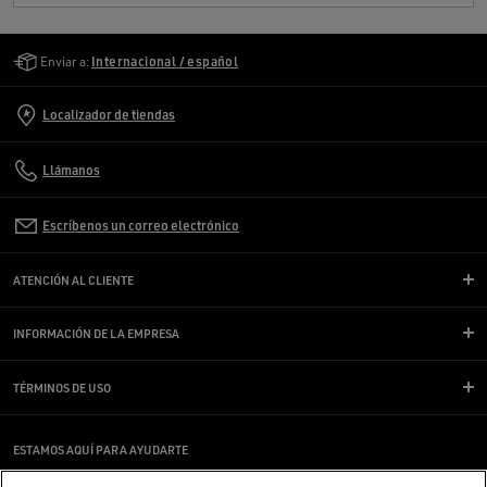
Golden Goose Services
Enviar a:
Internacional / español
Localizador de tiendas
Llámanos
Escríbenos un correo electrónico
ATENCIÓN AL CLIENTE
INFORMACIÓN DE LA EMPRESA
TÉRMINOS DE USO
ESTAMOS AQUÍ PARA AYUDARTE
¿Estás usando un lector de pantalla y estás teniendo problemas?