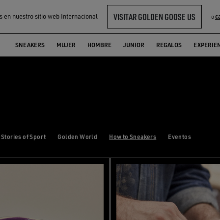
VISITAR GOLDEN GOOSE US
s en nuestro sitio web Internacional
c
o
SNEAKERS
MUJER
HOMBRE
JUNIOR
REGALOS
EXPERIE
Stories of Sport
Golden World
How to Sneakers
Eventos