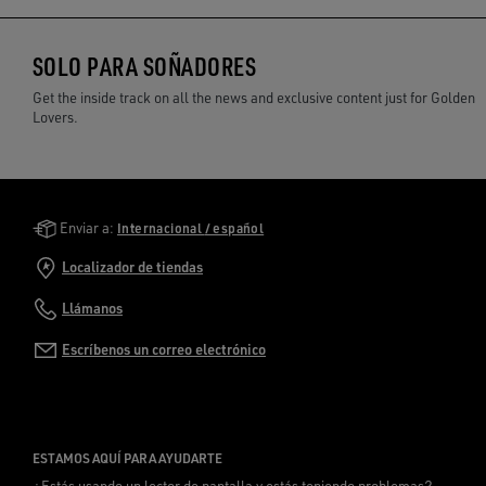
SOLO PARA SOÑADORES
Get the inside track on all the news and exclusive content just for Golden
Lovers.
Golden Goose Services
Enviar a:
Internacional / español
Localizador de tiendas
Llámanos
Escríbenos un correo electrónico
ESTAMOS AQUÍ PARA AYUDARTE