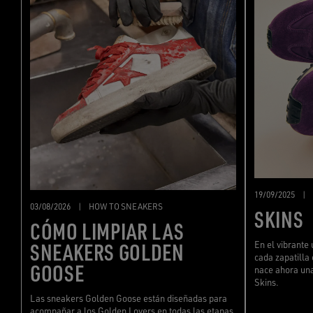
19/09/2025
|
03/08/2026
|
HOW TO SNEAKERS
SKINS
CÓMO LIMPIAR LAS
SNEAKERS GOLDEN
En el vibrante
cada zapatilla 
GOOSE
nace ahora una
Skins.
Las sneakers Golden Goose están diseñadas para
acompañar a los Golden Lovers en todas las etapas