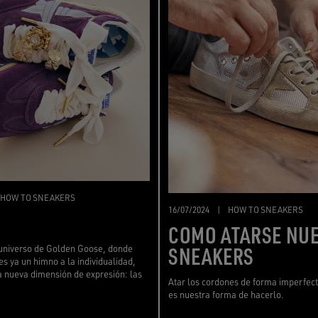
HOW TO SNEAKERS
16/07/2024
|
HOW TO SNEAKERS
COMO ATARSE NU
SNEAKERS
 universo de Golden Goose, donde
es ya un himno a la individualidad,
 nueva dimensión de expresión: las
Atar los cordones de forma imperfect
es nuestra forma de hacerlo.