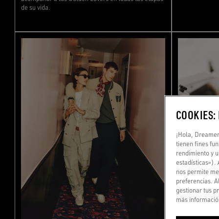
de su vida.
COOKIES:
¡Hola, Dreamer!
tienen fines fu
rendimiento y u
estadísticas»).
nos permite mej
preferencias. A
gestionar tus p
más información