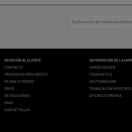
Tu dirección de correo electróni
ATENCIÓN AL CLIENTE
INFORMACIÓN DE LA EMP
CONTACTO
SOMOS GOLDEN
PREGUNTAS FRECUENTES
CÓDIGO ÉTICO
REVISA TU PEDIDO
SOSTENIBILIDAD
ENVÍO
TRABAJA CON NOSOTROS
DEVOLUCIONES
OFICINA DE PRENSA
PAGO
GUÍA DE TALLAS