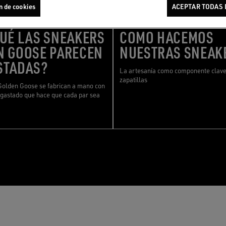
n de cookies
ACEPTAR TODAS 
HOW TO SNEAKERS
28/06/2024
|
HOW TO SNEAKERS
UÉ LAS SNEAKERS
COMO HACEMOS
N GOOSE PARECEN
NUESTRAS SNEAK
STADAS?
La artesanía como componente clave
zapatillas
Golden Goose se fabrican a mano con
gastado que hace que cada par sea