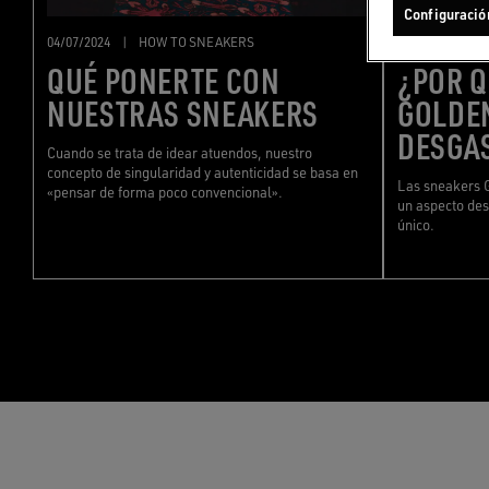
Configuració
04/07/2024
|
HOW TO SNEAKERS
01/07/2024
|
QUÉ PONERTE CON
¿POR Q
NUESTRAS SNEAKERS
GOLDE
DESGA
Cuando se trata de idear atuendos, nuestro
concepto de singularidad y autenticidad se basa en
Las sneakers 
«pensar de forma poco convencional».
un aspecto des
único.