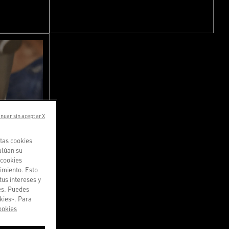
nuar sin aceptar X
tas cookies
alúan su
«cookies
imiento. Esto
tus intereses y
ies. Puedes
kies». Para
ookies