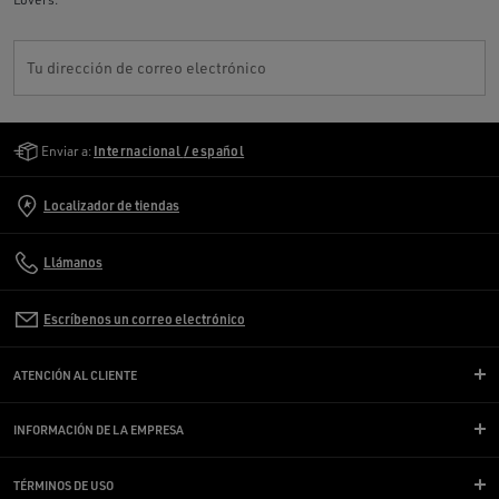
Tu dirección de correo electrónico
Golden Goose Services
Enviar a:
Internacional / español
Localizador de tiendas
Llámanos
Escríbenos un correo electrónico
ATENCIÓN AL CLIENTE
INFORMACIÓN DE LA EMPRESA
TÉRMINOS DE USO