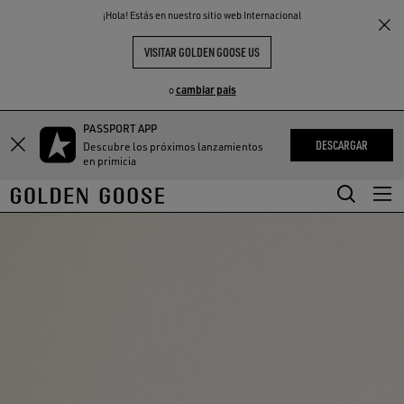
THE
¡Hola! Estás en nuestro sitio web Internacional
S
EXPERIENCIAS
COMMUNITY
VISITAR GOLDEN GOOSE US
cambiar pais
o
PASSPORT APP
Saltar
Saltar
DESCARGAR
Descubre los próximos lanzamientos
a
a
en primicia
contenido
contenido
principal
de
pie
de
página