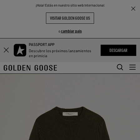
THE
¡Hola! Estás en nuestro sitio web Internacional
S
EXPERIENCIAS
COMMUNITY
VISITAR GOLDEN GOOSE US
cambiar pais
o
PASSPORT APP
Saltar
Saltar
DESCARGAR
Descubre los próximos lanzamientos
a
a
en primicia
contenido
contenido
principal
de
pie
de
página