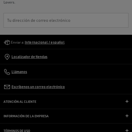
Lovers.
Tu dirección de correo electrónico
Golden Goose Services
Enviar a:
Internacional / español
Localizador de tiendas
Llámanos
Escríbenos un correo electrónico
ATENCIÓN AL CLIENTE
INFORMACIÓN DE LA EMPRESA
TÉRMINOS DE USO