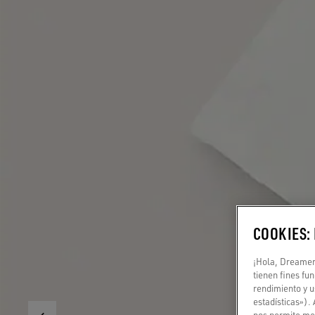
COOKIES:
¡Hola, Dreamer!
tienen fines fu
rendimiento y u
estadísticas»).
nos permite mej