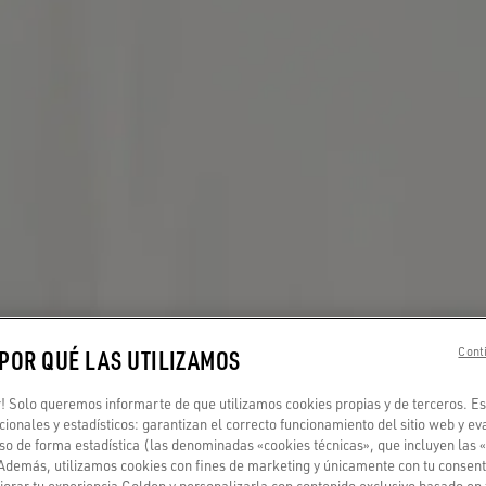
 POR QUÉ LAS UTILIZAMOS
Conti
 Solo queremos informarte de que utilizamos cookies propias y de terceros. Es
ncionales y estadísticos: garantizan el correcto funcionamiento del sitio web y ev
so de forma estadística (las denominadas «cookies técnicas», que incluyen las 
 Además, utilizamos cookies con fines de marketing y únicamente con tu consent
orar tu experiencia Golden y personalizarla con contenido exclusivo basado en 