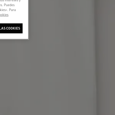
ies. Puedes
kies». Para
ookies
LAS COOKIES