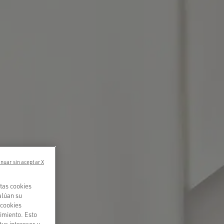
nuar sin aceptar X
tas cookies
alúan su
«cookies
imiento. Esto
tus intereses y