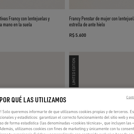
tivas Francy con lentejuelas y
Francy Penstar de mujer con lentejuel
 a mano en la suela
estrella de ante hielo
R$ 5.600
LIMITED EDITION
 POR QUÉ LAS UTILIZAMOS
Conti
 Solo queremos informarte de que utilizamos cookies propias y de terceros. Es
ncionales y estadísticos: garantizan el correcto funcionamiento del sitio web y ev
so de forma estadística (las denominadas «cookies técnicas», que incluyen las 
 Además, utilizamos cookies con fines de marketing y únicamente con tu consent