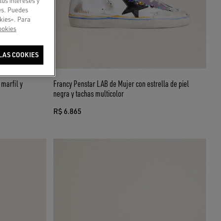
tus intereses y
ies. Puedes
kies». Para
ookies
LAS COOKIES
Francy Penstar LAB de Mujer con estrella de piel
negra y tachas multicolor
R$ 6.865