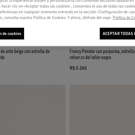
orar tu experiencia Golden y personalizarla con contenido exclusivo basado en 
l hacer clic en «Aceptar todas las cookies», consientes el uso de todas las cook
referencias en cualquier momento entrando en la sección «Configuración de coo
, consulta nuestra Política de Cookies. Y ahora, disfruta del viaje.
Política de C
n de cookies
ACEPTAR TODAS 
de ante beige con estrella de
Francy Penstar con purpurina, estrella marfil y
ada
refuerzo del talón negro
R$ 5.265