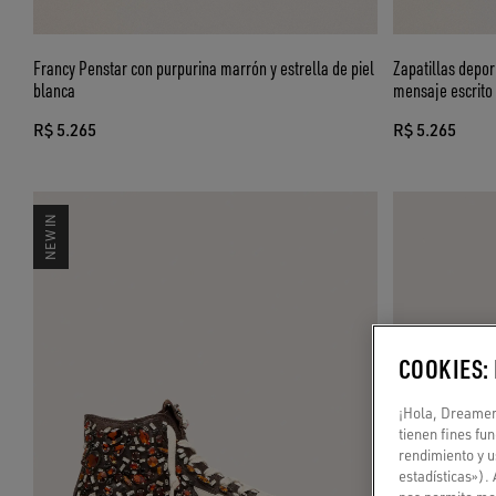
Francy Penstar con purpurina marrón y estrella de piel
Zapatillas depor
blanca
mensaje escrito
R$ 5.265
R$ 5.265
NEW IN
COOKIES:
¡Hola, Dreamer!
tienen fines fu
rendimiento y u
estadísticas»).