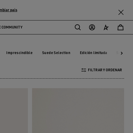
mbiar pais
E COMMUNITY
Imprescindible
Suede Selection
Edición limitada
Sneakers
Imprescindible
Suede Selection
Edición limitada
Sneaker
FILTRAR Y ORDENAR