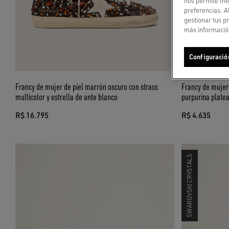
nos permite mej
preferencias. A
gestionar tus p
más información
Configuració
Francy de mujer de piel marrón oscuro con strass
Francy de mujer 
multicolor y estrella de ante blanco
purpurina plate
R$ 16.795
R$ 4.635
SWAROVSKI CRYSTALS