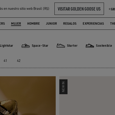
VISITAR GOLDEN GOOSE US
ás en nuestro sitio web Brasil (R$)
ca
o
UJER
ERS
MUJER
HOMBRE
JUNIOR
REGALOS
EXPERIENCIAS
TH
Lightstar
Space-Star
Starter
Sostenible
star
Space-Star
Starter
Sostenible
41
42
NEW IN