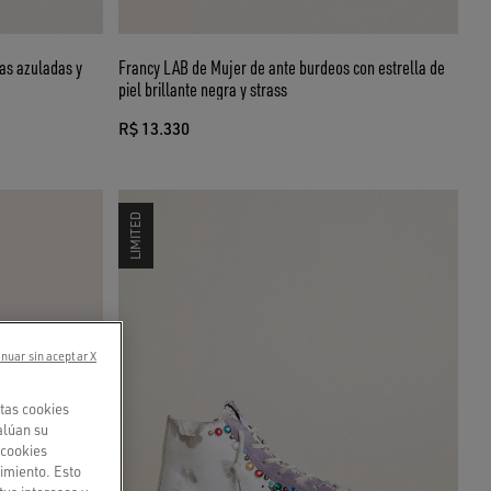
as azuladas y
Francy LAB de Mujer de ante burdeos con estrella de
piel brillante negra y strass
R$ 13.330
LIMITED
nuar sin aceptar X
tas cookies
alúan su
«cookies
imiento. Esto