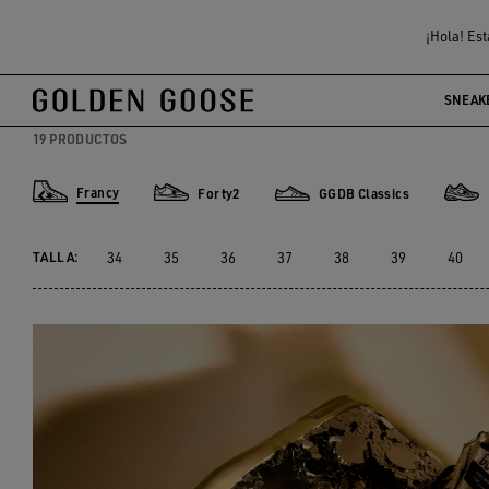
Mujer
Sneakers
Francy
¡Hola! Est
ZAPATILLAS FRANCY M
SNEAK
19 PRODUCTOS
Francy
Forty2
GGDB Classics
Francy
Forty2
GGDB Classics
Light
TALLA:
34
35
36
37
38
39
40