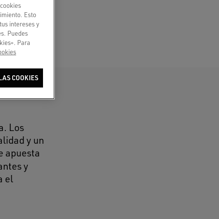
«cookies
imiento. Esto
tus intereses y
ies. Puedes
kies». Para
ookies
LAS COOKIES
a. Los
alidad y un
e apuesta
antes y
a el