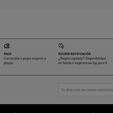
PAGO
RECIBIR NOTIFICACIÓN
Con tarjeta o pagos seguros a
¿Regalo agotado? Disponibilidad
plazos
en tienda o sugerencias top para ti
Tu dirección de correo electróni