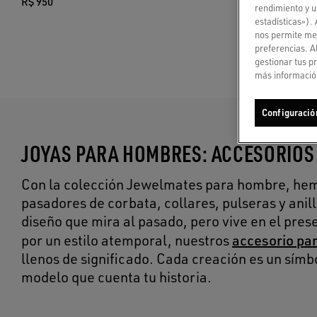
R$ 950
rendimiento y u
estadísticas»).
nos permite mej
preferencias. A
gestionar tus p
más información
Configuració
JOYAS PARA HOMBRES: ACCESORIOS
Con la colección Jewelmates para hombre, hemo
pasadores de corbata, collares, pulseras y ani
diseño que mira al pasado, pero vive en el pr
accesorio pa
por un estilo atemporal, nuestros
llenos de significado. Cada creación es un símb
modelo que cuenta tu historia.