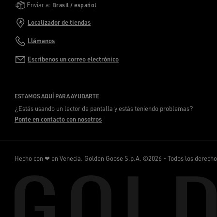
Golden Goose Services
Enviar a:
Brasil / español
Localizador de tiendas
Llámanos
Escríbenos un correo electrónico
ESTAMOS AQUÍ PARA AYUDARTE
¿Estás usando un lector de pantalla y estás teniendo problemas?
Ponte en contacto con nosotros
Hecho con ❤ en Venecia.
Golden Goose S.p.A. ©2026 - Todos los derech