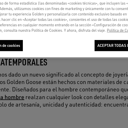
so de forma estadística (las denominadas «cookies técnicas», que incluyen las 
 Además, utilizamos cookies con fines de marketing y únicamente con tu consent
orar tu experiencia Golden y personalizarla con contenido exclusivo basado en 
l hacer clic en «Aceptar todas las cookies», consientes el uso de todas las cook
referencias en cualquier momento entrando en la sección «Configuración de coo
, consulta nuestra Política de Cookies. Y ahora, disfruta del viaje.
Política de C
n de cookies
ACEPTAR TODAS 
 ATEMPORALES
s dado un nuevo significado al concepto de joyerí
llos Golden Goose están hechos con materiales de c
esente. Diseñados para el hombre contemporáneo qu
ra hombre
realzan cualquier look con detalles eleg
olo de artesanía, unicidad y autenticidad: encuentr