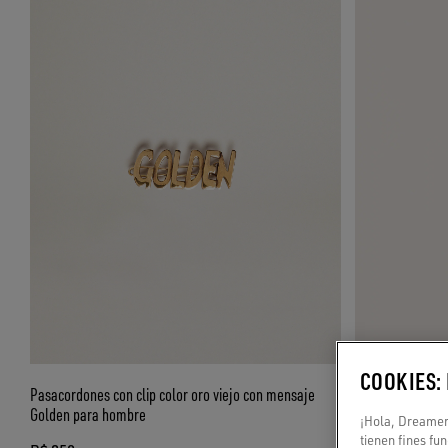
COOKIES:
Pasacordones con clip color oro viejo con mensaje
Pasacordones con
Golden para hombre
¡Hola, Dreamer!
R$ 1.050
tienen fines fu