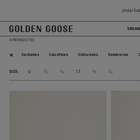
Hombre
Complementos
Joyas
¡Hola! Est
JOYAS HOMBRE
SNEAK
6 PRODUCTOS
Skins
Cordones
Calcetines
Cinturones
Sombreros
Skins
Cordones
Calcetines
Cinturones
Sombreros
SIZE:
U
12
14
17
19
22