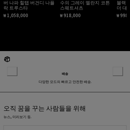
버 나파 힐탭 버건디 나플
수의 그레이 멜란지 코튼
블랙 
락 트루스타
스웨트셔츠
더 대
₩ 1,058,000
₩ 918,000
₩ 998
현재 가격 ₩ 1,058,000
현재 가격 ₩ 918,000
현재 가
배송
다양한 모드의 빠르고 안전한 배송.
오직 꿈을 꾸는 사람들을 위해
뉴스, 미리보기 등.