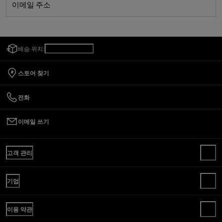
이메일 주소
배송 위치:
대한민국
/
한국어
스토어 찾기
전화
이메일 쓰기
고객 관리
고객센터
기업
FAQ
주문 확인하기
골든소개
배송
이용 약관
윤리강령
반품