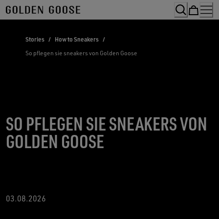
Skip
to
Content
Stories
/
How to Sneakers
/
So pflegen sie sneakers von Golden Goose
SO PFLEGEN SIE SNEAKERS VON
GOLDEN GOOSE
03.08.2026