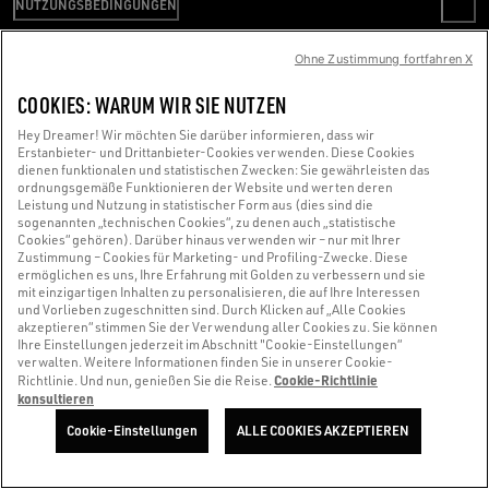
NUTZUNGSBEDINGUNGEN
ETHIKKODEX
RETOUREN
NACHHALTIGKEIT
VERKAUFSBEDINGUNGEN
ZAHLUNG
Ohne Zustimmung fortfahren X
ARBEITEN SIE FÜR UNS
NUTZUNGSBEDINGUNGEN
GRÖSSENBERATER
WIR SIND DA, UM IHNEN ZU HELFEN
PRESSESTELLE
DATENSCHUTZERKLÄRUNG
COOKIES: WARUM WIR SIE NUTZEN
Verwenden Sie einen Screenreader und haben Schwierigkeiten damit?
COOKIES
Hey Dreamer! Wir möchten Sie darüber informieren, dass wir
COOKIE-EINSTELLUNGEN
Kontaktieren Sie uns
Erstanbieter- und Drittanbieter-Cookies verwenden. Diese Cookies
dienen funktionalen und statistischen Zwecken: Sie gewährleisten das
WHISTLEBLOWING
ordnungsgemäße Funktionieren der Website und werten deren
Leistung und Nutzung in statistischer Form aus (dies sind die
ERKLÄRUNG ZUR BARRIEREFREIHEIT
sogenannten „technischen Cookies“, zu denen auch „statistische
Made with ❤ in Venice.
Cookies“ gehören). Darüber hinaus verwenden wir – nur mit Ihrer
Zustimmung – Cookies für Marketing- und Profiling-Zwecke. Diese
Golden Goose S.p.A. ©2026 - All Rights Reserved.
Weitere Informationen
ermöglichen es uns, Ihre Erfahrung mit Golden zu verbessern und sie
mit einzigartigen Inhalten zu personalisieren, die auf Ihre Interessen
und Vorlieben zugeschnitten sind. Durch Klicken auf „Alle Cookies
akzeptieren“ stimmen Sie der Verwendung aller Cookies zu. Sie können
Ihre Einstellungen jederzeit im Abschnitt "Cookie-Einstellungen“
verwalten. Weitere Informationen finden Sie in unserer Cookie-
Cookie-Richtlinie
Richtlinie. Und nun, genießen Sie die Reise.
konsultieren
Cookie-Einstellungen
ALLE COOKIES AKZEPTIEREN