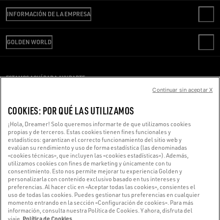
CONTACTO
INFORMACIÓN DE LA EMPRESA
PREGUNTAS FRECUENTES
REVISA TU PEDIDO
SOMOS GOLDEN
ENVÍO
GOLDEN WORLD
CÓDIGO ÉTICO
DEVOLUCIONES
SOSTENIBILIDAD
OFICINA DE PRENSA
PAGO
TRABAJA CON NOSOTROS
CONDICIONES DE VENTA
GUÍA DE TALLAS
ESTAMOS AQUÍ PARA AYUDARTE
OFICINA DE PRENSA
CONDICIONES DE USO
Continuar sin aceptar X
¿Estás usando un lector de pantalla y estás teniendo problemas?
POLÍTICA DE PRIVACIDAD
COOKIES
COOKIES: POR QUÉ LAS UTILIZAMOS
Ponte en contacto con nosotros
CONFIGURACIÓN DE COOKIES
¡Hola, Dreamer! Solo queremos informarte de que utilizamos cookies
propias y de terceros. Estas cookies tienen fines funcionales y
estadísticos: garantizan el correcto funcionamiento del sitio web y
Hecho con ❤ en Venecia.
evalúan su rendimiento y uso de forma estadística (las denominadas
«cookies técnicas», que incluyen las «cookies estadísticas»). Además,
Golden Goose S.p.A. ©2026 - Todos los derechos reservados.
Más información
utilizamos cookies con fines de marketing y únicamente con tu
consentimiento. Esto nos permite mejorar tu experiencia Golden y
personalizarla con contenido exclusivo basado en tus intereses y
preferencias. Al hacer clic en «Aceptar todas las cookies», consientes el
uso de todas las cookies. Puedes gestionar tus preferencias en cualquier
momento entrando en la sección «Configuración de cookies». Para más
información, consulta nuestra Política de Cookies. Y ahora, disfruta del
Política de Cookies
viaje.