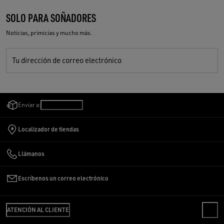
SOLO PARA SOÑADORES
Noticias, primicias y mucho más.
Tu dirección de correo electrónico
Enviar a:
Chile
/
Español
Localizador de tiendas
Llámanos
Escríbenos un correo electrónico
ATENCIÓN AL CLIENTE