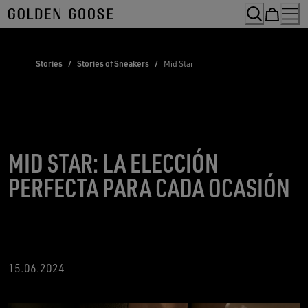
Skip
to
Content
Stories
/
Stories of Sneakers
/
Mid Star
MID STAR: LA ELECCIÓN
PERFECTA PARA CADA OCASIÓN
15
.06.2024