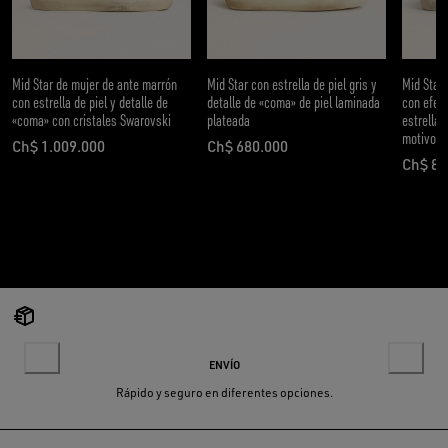
Mid Star de mujer de ante marrón
Mid Star con estrella de piel gris y
Mid Star 
con estrella de piel y detalle de
detalle de «coma» de piel laminada
con efec
«coma» con cristales Swarovski
plateada
estrella 
motivo l
Ch$ 1.009.000
Ch$ 680.000
precio actual Ch$ 1.009.000
precio actual Ch$ 680.000
Ch$ 81
preci
ENVÍO
Rápido y seguro en diferentes opciones.