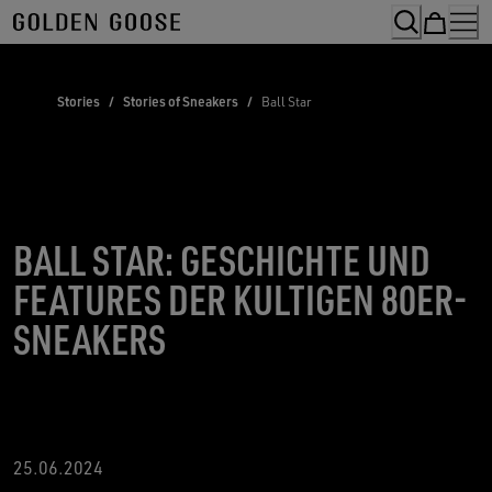
Skip
to
Content
Stories
/
Stories of Sneakers
/
Ball Star
BALL STAR: GESCHICHTE UND
FEATURES DER KULTIGEN 80ER-
SNEAKERS
2
5.06.2024