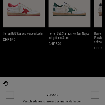
Herren Ball Star aus weißem Leder
Herren Ball Star aus weißem Nappa
Damen Ba
mit grünem Stern
Ponyfell
CHF 540
schwarze
aktueller Preis CHF 540
CHF 540
aktueller Preis CHF 540
CHF 5
aktue
VERSAND
Verschiedene sichere und schnelle Methoden.