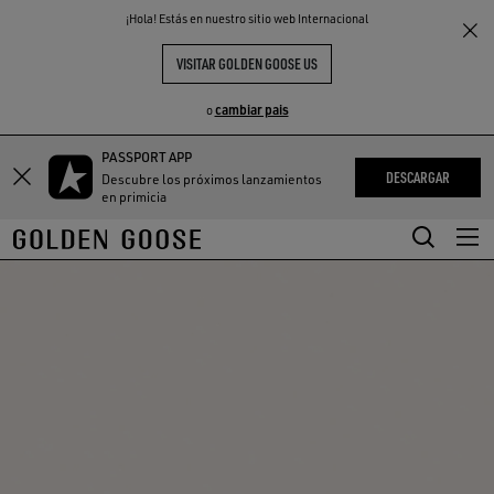
THE
¡Hola! Estás en nuestro sitio web Internacional
S
EXPERIENCIAS
COMMUNITY
VISITAR GOLDEN GOOSE US
cambiar pais
o
PASSPORT APP
Saltar
Saltar
DESCARGAR
Descubre los próximos lanzamientos
a
a
en primicia
contenido
contenido
principal
de
pie
de
página