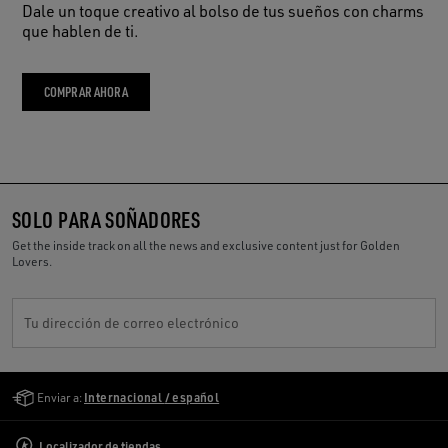
Dale un toque creativo al bolso de tus sueños con charms
que hablen de ti.
COMPRAR AHORA
SOLO PARA SOÑADORES
Get the inside track on all the news and exclusive content just for Golden
Lovers.
Tu dirección de correo electrónico
Golden Goose Services
Enviar a:
Internacional / español
Localizador de tiendas