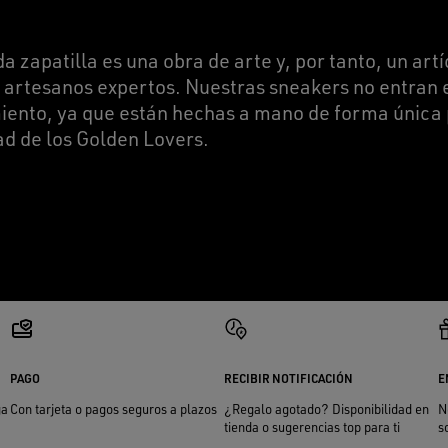
a zapatilla es una obra de arte y, por tanto, un art
s artesanos expertos. Nuestras sneakers no entran 
iento, ya que están hechas a mano de forma única p
ad de los Golden Lovers.
PAGO
RECIBIR NOTIFICACIÓN
E
ga
Con tarjeta o pagos seguros a plazos
¿Regalo agotado? Disponibilidad en
N
tienda o sugerencias top para ti
s