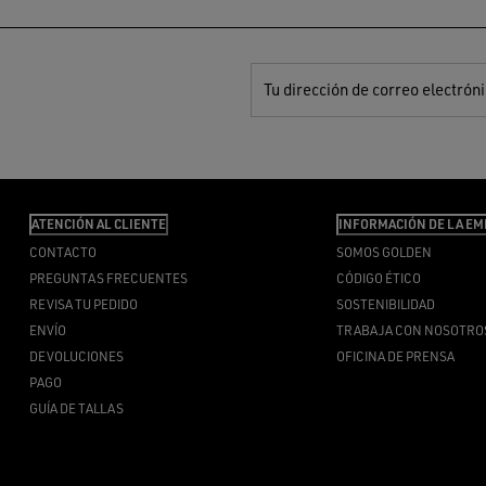
Tu dirección de correo electrón
ATENCIÓN AL CLIENTE
INFORMACIÓN DE LA EM
CONTACTO
SOMOS GOLDEN
PREGUNTAS FRECUENTES
CÓDIGO ÉTICO
REVISA TU PEDIDO
SOSTENIBILIDAD
ENVÍO
TRABAJA CON NOSOTRO
DEVOLUCIONES
OFICINA DE PRENSA
PAGO
GUÍA DE TALLAS