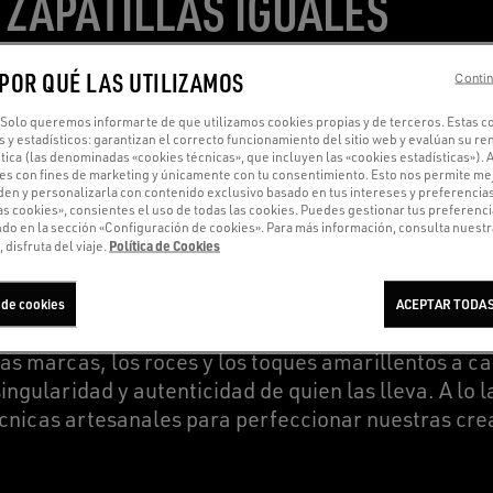
 ZAPATILLAS IGUALES
 POR QUÉ LAS UTILIZAMOS
Contin
Solo queremos informarte de que utilizamos cookies propias y de terceros. Estas c
s y estadísticos: garantizan el correcto funcionamiento del sitio web y evalúan su r
tica (las denominadas «cookies técnicas», que incluyen las «cookies estadísticas»).
nal garantiza que no haya dos zapatillas iguales. 
es con fines de marketing y únicamente con tu consentimiento. Esto nos permite mej
en y personalizarla con contenido exclusivo basado en tus intereses y preferencias.
ada del carácter distintivo que se logra gracias a 
as cookies», consientes el uso de todas las cookies. Puedes gestionar tus preferenc
. Nuestros artesanos utilizan técnicas específicas
 en la sección «Configuración de cookies». Para más información, consulta nuestra
Política de Cookies
 disfruta del viaje.
 cada zapatilla el toque desgastado de Golden Goose
 de cookies
ACEPTAR TODAS
ritu de imperfección perfecta de Golden Goose, los
las marcas, los roces y los toques amarillentos a c
singularidad y autenticidad de quien las lleva. A lo 
nicas artesanales para perfeccionar nuestras crea