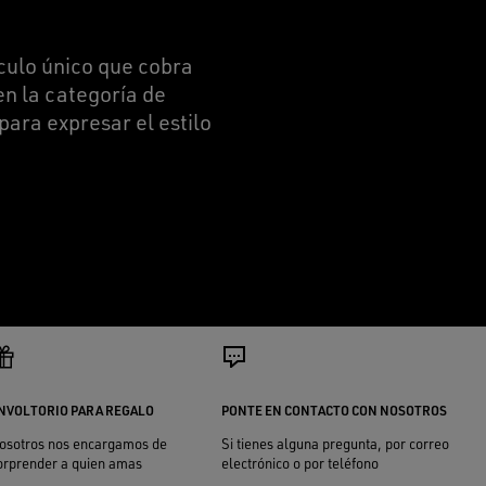
ículo único que cobra
en la categoría de
ara expresar el estilo
NVOLTORIO PARA REGALO
PONTE EN CONTACTO CON NOSOTROS
osotros nos encargamos de
Si tienes alguna pregunta, por correo
orprender a quien amas
electrónico o por teléfono