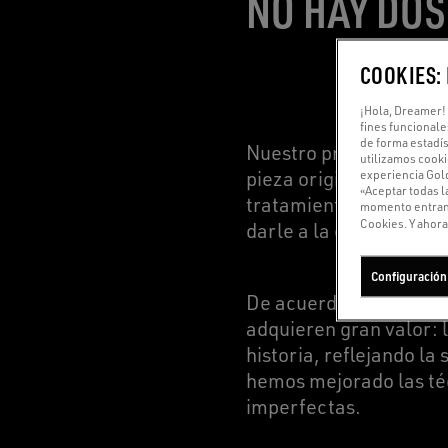
NO HAY DOS
COOKIES:
¡Hola, Dreamer! 
fines funcionale
de forma estadís
Nuestro proceso artesa
utilizamos cooki
experiencia Gold
pieza original, impregn
«Aceptar todas l
tratamiento desgastado
momento entrando
Cookies. Y ahora,
darle a la estética de
Configuración
De acuerdo con el espí
adquieren gran valor: 
historia, reflejando la 
hemos mejorado las téc
imperfectas.