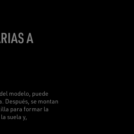
RIAS A
o del modelo, puede
na. Después, se montan
tilla para formar la
la suela y,