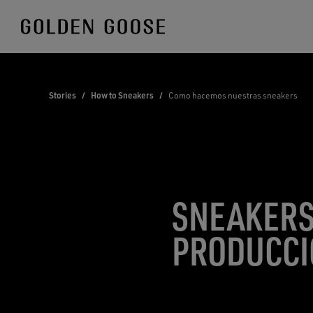
Skip
to
Content
Stories
/
How to Sneakers
/
Como hacemos nuestras sneakers
SNEAKERS 
PRODUCCI