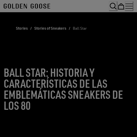
Skip
to
Content
Stories
/
Stories of Sneakers
/
Ball Star
BALL STAR: HISTORIA Y
CARACTERÍSTICAS DE LAS
EMBLEMÁTICAS SNEAKERS DE
LOS 80