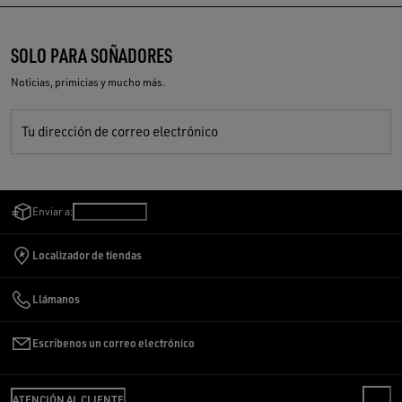
SOLO PARA SOÑADORES
Noticias, primicias y mucho más.
Tu dirección de correo electrónico
Enviar a:
Perú
/
Español
Localizador de tiendas
Llámanos
Escríbenos un correo electrónico
ATENCIÓN AL CLIENTE