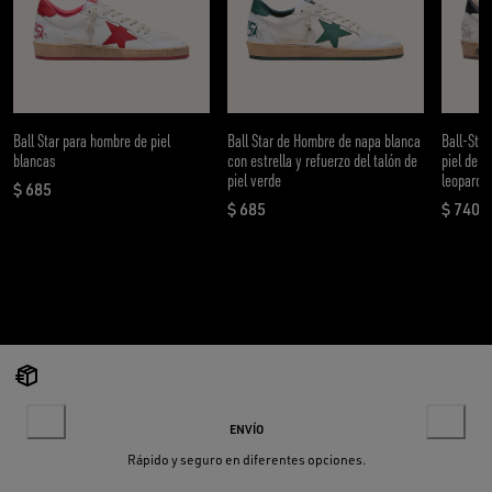
Ball Star para hombre de piel
Ball Star de Hombre de napa blanca
Ball-Star
blancas
con estrella y refuerzo del talón de
piel de 
piel verde
leopardo
$ 685
precio actual $ 685
$ 685
$ 740
precio actual $ 685
precio
ENVÍO
Rápido y seguro en diferentes opciones.