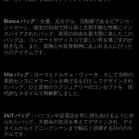
Bianca バッグ
：女優、元モデル、活動家であるビアンカ・
ジャガーと、彼女の自由で誇り高く大胆不敵な性格にイン
スパイアされたバッグ。表現の自由を最大限に表したこの
バッグは、コンサートやディスコで楽しい宵を過ごすのが
好きな人、また、冒険心や反骨精神にあふれる人にぴった
りのアイテムです。
Vita バッグ
：ローマとドルチェ・ヴィータ、そして当時の
美的センスにオマージュを捧げるものとしてデザインされ
たバッグ。ひと昔前のラグジュアリーのコンセプトを、現
代的なスタイルで再解釈しました。
24/7 バッグ
：パソコンや必需品を常に持ち歩けるように作
られたバッグ。大都会の生活を考えてデザインされ、デイ
タイムからイブニングシーンまで幅広く活躍する2in1のモ
デルです。