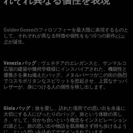
Golden Gooseのフィロソフィーを最大限に表現するものと
して、それぞれが異なる特徴や個性をもつ5つの新作
バッ
グ
が誕生。
Venezia バッグ
：ヴェネチアのエレガンスと、サンマルコ
広場の建築や幾何学模様にインスパイアされた、機能性と
優雅さを兼ね備えたバッグ。メタルパーツがこの街の熱烈
でコスモポリタンなスピリットを想起させ、上質なナッパ
レザーが、身につける人の個性を映し出します。
Gioia バッグ
：旅を愛し、訪れた場所での思い出を永遠に
大切にする人にぴったりのバッグ。旅という体験の美し
さ、そして、分かち合いという概念をインスピレーション
の源とし、旅の思い出や物語を肌身離さず持ち歩けるよう
に、という想いを込めてデザインされています。