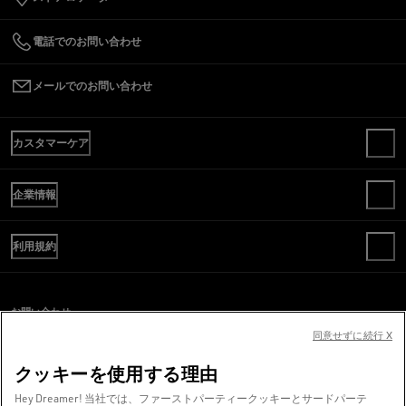
電話でのお問い合わせ
メールでのお問い合わせ
カスタマーケア
お問い合わせ
企業情報
よくある質問
ご注文内容の確認
WE ARE GOLDEN
送料
利用規約
倫理規定
返品
サステナビリティ
販売条件
お支払い
Cキャリア
ご利用規約
サイズガイド
お問い合わせ
プレスオフィス
プライバシーポリシー
同意せずに続行 X
スクリーンリーダーのご利用に際し、問題が発生していますか？
COOKIES
クッキーの設定
お問い合わせ
クッキーを使用する理由
WHISTLEBLOWING
Hey Dreamer! 当社では、ファーストパーティークッキーとサードパーテ