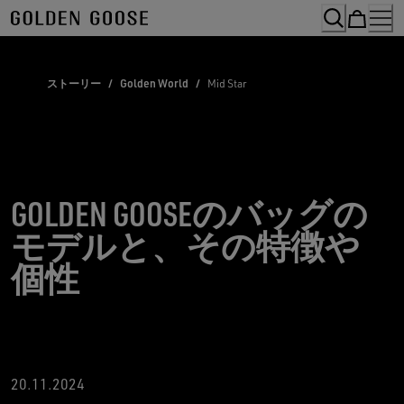
Skip
to
Content
ストーリー
/
Golden World
/
Mid Star
GOLDEN GOOSEのバッグの
モデルと、その特徴や
個性
20
.11.2024