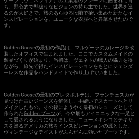
ゲーラ（ヴェネツィア）の工業港のクレーンに囲まれて育
ち、野心的で型破りなビジョンの持ち主でした。世界を巡
るのが大好きで、旅のあらゆる段階で拾い集めた新たなイ
ンスピレーションを、ユニークな衣服へと昇華させたので
す。
Golden Gooseの最初の作品は、マルゲーラのガレージを改
装したオフィスで生まれました。ここでカスタムメイドの
製品づくりが始まり、当初は、ヴェネトの職人の協力を得
ながら、旅先で得たインスピレーションをもとにジェンダ
ーレスな作品をハンドメイドで作り上げていました。
Golden Gooseの最初のプレタポルテは、フランチェスカが
見つけた古いジーンズを解体し、手縫いでスカートへとリ
メイクしたもの。その後にようやく最初のシューズとして
作られた
Golden ブーツ
が、今や最もアイコニックな一足と
して愛されるようになりました。ニューメキシコとテキサ
スを巡るアメリカの旅をインスピレーションの源とした、
ヴィンテージなテイストがふんだんに効いたブーツです。