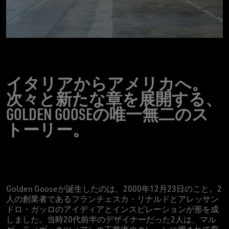
イタリアからアメリカへ。
次々と新たな章を展開する、
GOLDEN GOOSEの唯一無二のス
トーリー。
Golden Gooseが誕生したのは、2000年12月23日のこと。2
人の創業者であるフランチェスカ・リナルドとアレッサン
ドロ・ガッロのアイディアとインスピレーションが形を成
しました。当時20代前半のデザイナーだった2人は、マル