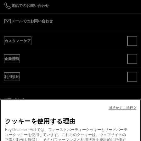
電話でのお問い合わせ
メールでのお問い合わせ
カスタマーケア
お問い合わせ
企業情報
よくある質問
ご注文内容の確認
WE ARE GOLDEN
送料
利用規約
倫理規定
返品
サステナビリティ
販売条件
お支払い
Cキャリア
ご利用規約
サイズガイド
お問い合わせ
プレスオフィス
プライバシーポリシー
同意せずに続行 X
スクリーンリーダーのご利用に際し、問題が発生していますか？
COOKIES
クッキーの設定
お問い合わせ
クッキーを使用する理由
WHISTLEBLOWING
Hey Dreamer! 当社では、ファーストパーティークッキーとサードパーテ
ィークッキーを使用しています。これらのクッキーは、ウェブサイトの
アクセシビリティに関する声明
正常な動作を確保し、そのパフォーマンスと利用状況を統計的に評価す