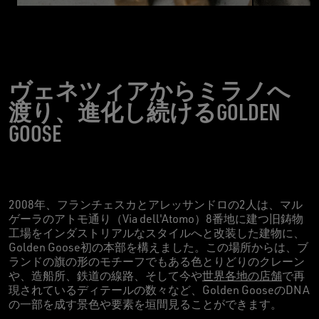
ヴェネツィアからミラノへ
渡り、進化し続けるGOLDEN
GOOSE
2008年、フランチェスカとアレッサンドロの2人は、マル
ゲーラのアトモ通り（Via dell'Atomo）8番地に建つ旧鋳物
工場をインダストリアルなスタイルへと改装した建物に、
Golden Goose初の本部を構えました。この場所からは、ブ
ランドの旗の形のモチーフでもある色とりどりのクレーン
や、造船所、鉄道の線路、そして今や
世界各地の店舗
で再
現されているディテールの数々など、Golden GooseのDNA
の一部を成す景色や要素を垣間見ることができます。