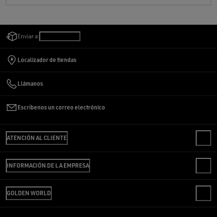
Enviar a:
Chile
/
Español
Localizador de tiendas
Llámanos
Escríbenos un correo electrónico
ATENCIÓN AL CLIENTE
CONTACTO
INFORMACIÓN DE LA EMPRESA
PREGUNTAS FRECUENTES
REVISA TU PEDIDO
SOMOS GOLDEN
ENVÍO
GOLDEN WORLD
CÓDIGO ÉTICO
DEVOLUCIONES
SOSTENIBILIDAD
OFICINA DE PRENSA
PAGO