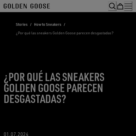
Skip
to
Content
Stories
/
How to Sneakers
/
¿Por qué las sneakers Golden Goose parecen desgastadas?
¿POR QUÉ LAS SNEAKERS
GOLDEN GOOSE PARECEN
DESGASTADAS?
01.07.2024