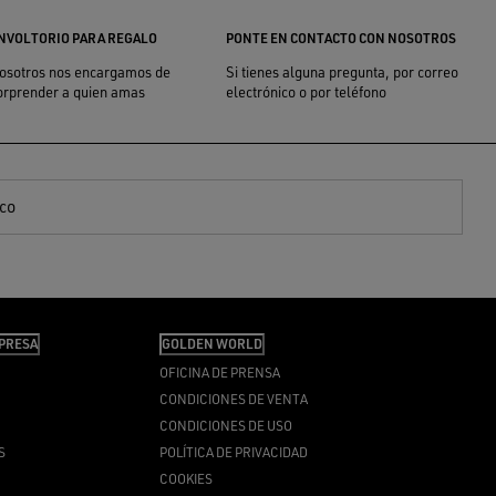
NVOLTORIO PARA REGALO
PONTE EN CONTACTO CON NOSOTROS
osotros nos encargamos de
Si tienes alguna pregunta, por correo
orprender a quien amas
electrónico o por teléfono
ico
PRESA
GOLDEN WORLD
OFICINA DE PRENSA
CONDICIONES DE VENTA
CONDICIONES DE USO
S
POLÍTICA DE PRIVACIDAD
COOKIES