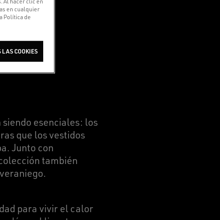
 Al hacer clic en
ias en cualquier
 Política de
 LAS COOKIES
 siendo esenciales: los
ras que los vestidos
pa. Junto con
 colección también
 veraniego.
dad para vivir el calor