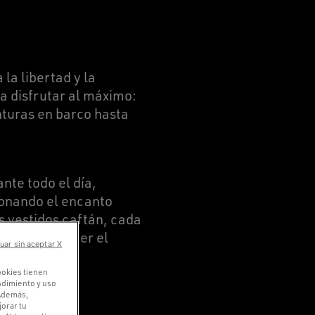
la libertad y la
a disfrutar al máximo:
enturas en barco hasta
nte todo el día,
sionando el encanto
s vestidos caftán, cada
in comprometer el
uar sin aceptar X
ookies tienen
endimiento y uso
 Además,
orar tu