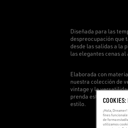
Diseñada para las tem
despreocupación que ta
desde las salidas a la 
las elegantes cenas al 
Elaborada con material
nuestra colección de ve
vintage y la versatilid
prenda está diseñada 
COOKIES:
estilo.
¡Hola, Dreamer! 
fines funcionale
de forma estadís
utilizamos cooki