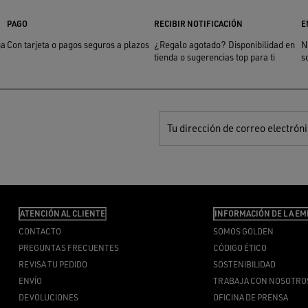
PAGO
RECIBIR NOTIFICACIÓN
E
ga
Con tarjeta o pagos seguros a plazos
¿Regalo agotado? Disponibilidad en
N
tienda o sugerencias top para ti
s
Tu dirección de correo electrón
ATENCIÓN AL CLIENTE
INFORMACIÓN DE LA EM
CONTACTO
SOMOS GOLDEN
PREGUNTAS FRECUENTES
CÓDIGO ÉTICO
REVISA TU PEDIDO
SOSTENIBILIDAD
ENVÍO
TRABAJA CON NOSOTRO
DEVOLUCIONES
OFICINA DE PRENSA