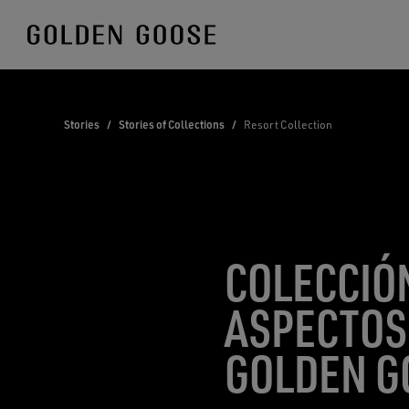
Skip
to
Content
Stories
/
Stories of Collections
/
Resort Collection
COLECCIÓN
ASPECTOS
GOLDEN G