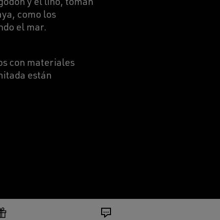
lgodón y el lino, toman
aya, como los
ndo el mar.
os con materiales
mitada están