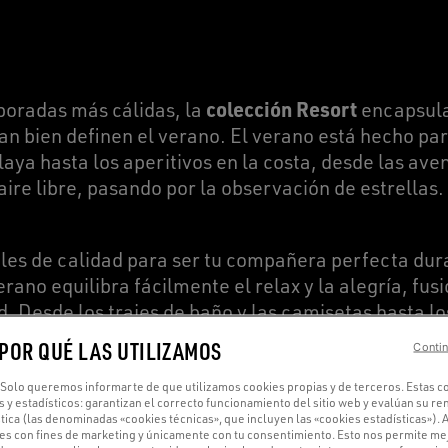
colección Resort
poradas más cálidas, la
encapsula 
n bien definen el verano. El verano está hecho par
playa hasta los aperitivos en la costa, desde las av
aire libre, pasando por la observación de estrellas.
es de calidad para ser tu compañera perfecta dura
rano equilibra fácilmente el relax y la alegría, fu
ad. Desde los
trajes de baño
y
las camisetas
hasta lo
meticulosamente para ofrecer el máximo confort s
 POR QUÉ LAS UTILIZAMOS
Contin
Solo queremos informarte de que utilizamos cookies propias y de terceros. Estas c
s y estadísticos: garantizan el correcto funcionamiento del sitio web y evalúan su r
tica (las denominadas «cookies técnicas», que incluyen las «cookies estadísticas»).
es con fines de marketing y únicamente con tu consentimiento. Esto nos permite mej