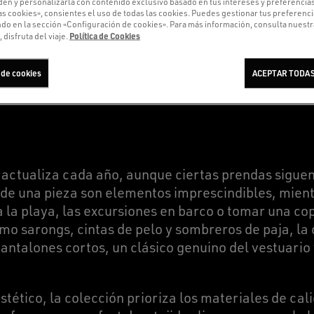
en y personalizarla con contenido exclusivo basado en tus intereses y preferencias.
as cookies», consientes el uso de todas las cookies. Puedes gestionar tus preferenc
 en la sección «Configuración de cookies». Para más información, consulta nuestra
Política de Cookies
 disfruta del viaje.
EGRE Y VERSÁTIL
 de cookies
ACEPTAR TODAS
 actualiza cada año, aunque ciertas prendas siguen
s de una pieza son elementos imprescindibles, mient
a la playa, las excursiones en barco o tomar una co
mo sarongs, cintas de pelo y sombreros de paja, la
antalones cortos, un clásico genuino del vestuario
tético, la colección prioriza los materiales de cali