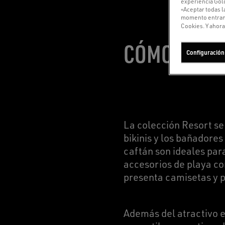
experiencia Gold
«Aceptar todas l
momento entrando
Cookies. Y ahora,
CÓMODA, AL
Configuración
La colección Resort se
bikinis y los bañadore
caftán son ideales par
accesorios de playa co
presenta camisetas y p
Además del atractivo es