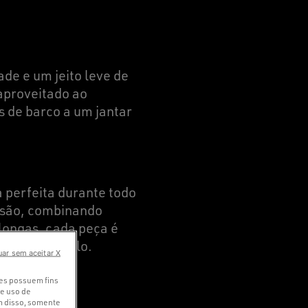
ade e um jeito leve de
 aproveitado ao
s de barco a um jantar
 perfeita durante todo
ersão, combinando
 longas
, cada peça é
meter o estilo.
uar sem aceitar X
ies possuem fins
 e uso de
ém disso, somente