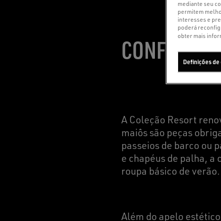
mediante seu con
permitem melhor
interesses e pre
poderá reconfig
obter mais infor
CONFORTÁVE
Definições de
A Coleção Resort reno
maiôs são peças obriga
passeios de barco ou p
e chapéus de palha, a
roupa básico de verão.
Além do apelo estético