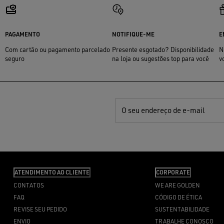
PAGAMENTO
NOTIFIQUE-ME
E
Com cartão ou pagamento parcelado
Presente esgotado? Disponibilidade
N
seguro
na loja ou sugestões top para você
v
O seu endereço de e-mail
ATENDIMENTO AO CLIENTE
CORPORATE
CONTATOS
WE ARE GOLDEN
FAQ
CÓDIGO DE ÉTICA
REVISE SEU PEDIDO
SUSTENTABILIDADE
ENVIO
TRABALHE CONOSCO