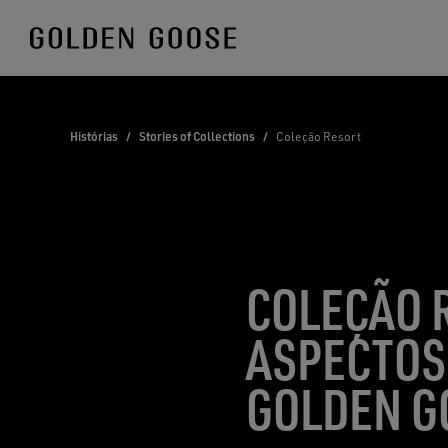
Skip
to
Content
Histórias
/
Stories of Collections
/
Coleção Resort
COLEÇÃO R
ASPECTOS
GOLDEN G