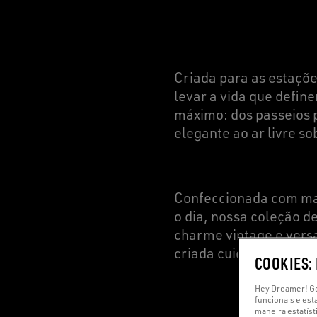
Criada para as estaçõ
levar a vida que defin
máximo: dos passeios p
elegante ao ar livre so
Confeccionada com mat
o dia, nossa coleção 
charme vintage e vers
criada cuidadosamente
COOKIES:
Hey Dreamer! Go
funcionais e est
maneira estatíst