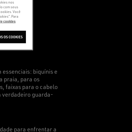
okies nos
do com seus
cookies. Você
okies”. Para
 de cookies
S OS COOKIES
ssenciais: biquínis e
a praia, para os
, faixas para o cabelo
m verdadeiro guarda-
idade para enfrentar a