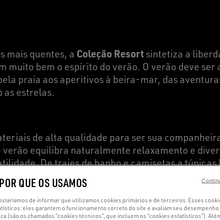
Coleção Resort
es mais quentes, a
sintetiza a liberd
em muito bem o espírito do verão. O verão deve ser
ela praia aos aperitivos à beira-mar, das aventura
b as estrelas.
eriais de alta qualidade para ser sua companheira
de verão equilibra naturalmente relaxamento e div
atilidade. De
trajes de banho
e
camisetas a túnicas
 para proporcionar o máximo conforto sem compro
 POR QUE OS USAMOS
Contin
staríamos de informar que utilizamos cookies primários e de terceiros. Esses cook
atísticos: eles garantem o funcionamento correto do site e avaliam seu desempenho
ica (são os chamados “cookies técnicos”, que incluem os “cookies estatísticos”). Al