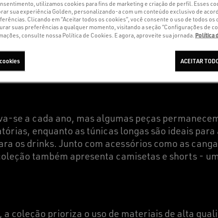
sentimento, utilizamos cookies para fins de marketing e criação de perfil. Esses co
ar sua experiência Golden, personalizando-a com um conteúdo exclusivo de acor
ferências. Clicando em “Aceitar todos os cookies”, você consente o uso de todos os 
urar suas preferências a qualquer momento, visitando a seção “Configurações de co
Política
mações, consulte nossa Política de Cookies. E agora, aproveite sua jornada.
L, DIVERTIDA E VERSÁTIL
 cookies
ACEITAR TODO
va-se a cada ano, mas algumas peças permanecem e
tórias, enquanto as túnicas longas são ideais para 
ara os drinks. Junto com acessórios como as cangas
 coleção também apresenta camisetas e shorts - u
, a coleção prioriza o uso de materiais de alta qual