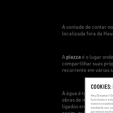
A vontade de contar no
localizada fora da Hau
piazza
A
é o lugar ond
compartilhar suas pró
recorrente em várias 
COOKIES:
A água é também uma h
Hey Dreamer! Go
obras de mármore, cri
funcionais e est
maneira estatíst
ligados entre si e colo
mediante seu con
permitem melhor
assim, os barcos) de 