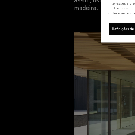
interesses e pre
madeira.
poderá reconfig
obter mais infor
Definições de