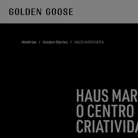
Skip
to
Content
Histórias
/
Golden Stories
/
HAUS MARGHERA
HAUS MAR
O CENTRO 
CRIATIVI