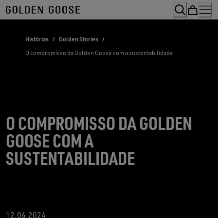
Skip
to
Content
Histórias
/
Golden Stories
/
O compromisso da Golden Goose com a sustentabilidade
O COMPROMISSO DA GOLDEN
GOOSE COM A
SUSTENTABILIDADE
12
.06.2024