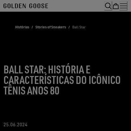
Skip
to
Content
Histórias
/
Stories of Sneakers
/
Ball Star
BALL STAR: HISTÓRIA E
CARACTERÍSTICAS DO ICÔNICO
TÊNIS ANOS 80
2
5.06.2024