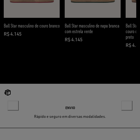
Ball Star masculino de couro branco
Ball Star masculino de napa branca
Ball Star
com estrela verde
couro cav
R$ 4.145
preto
preço atual R$ 4.145
R$ 4.145
preço atual R$ 4.145
R$ 4.4
preço
ENVIO
Rápido e seguro em diversas modalidades.