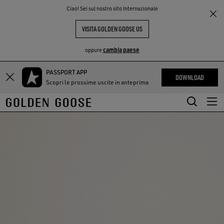
THE
Ciao! Sei sul nostro sito Internazionale
PERIENCE
COMMUNITY
VISITA GOLDEN GOOSE US
cambia paese
oppure
PASSPORT APP
Vai
Vai
DOWNLOAD
Scopri le prossime uscite in anteprima
al
al
contenuto
contenuto
principale
del
piè
di
pagina