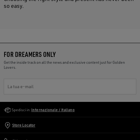
so easy.
FOR DREAMERS ONLY
Get the inside track on all the news and exclusive content just for Golden
Lovers.
La tua e-mail
Golden Goose Services
Spedisci in:
Internazionale / italiano
Store Locator