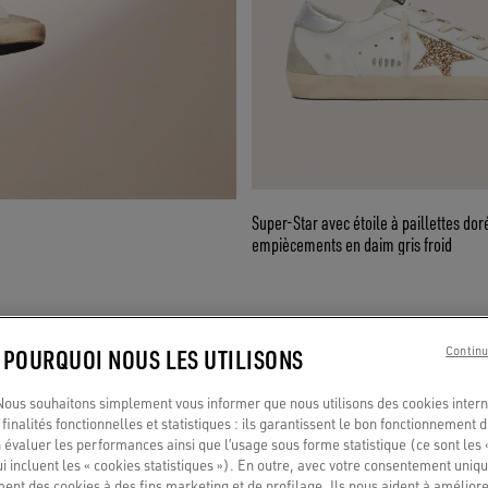
Super-Star avec étoile à paillettes dor
empiècements en daim gris froid
: POURQUOI NOUS LES UTILISONS
Continu
us souhaitons simplement vous informer que nous utilisons des cookies interne
finalités fonctionnelles et statistiques : ils garantissent le bon fonctionnement d
 évaluer les performances ainsi que l’usage sous forme statistique (ce sont les 
oduits conçue pour vous.
ui incluent les « cookies statistiques »). En outre, avec votre consentement uni
ment des cookies à des fins marketing et de profilage. Ils nous aident à améliore