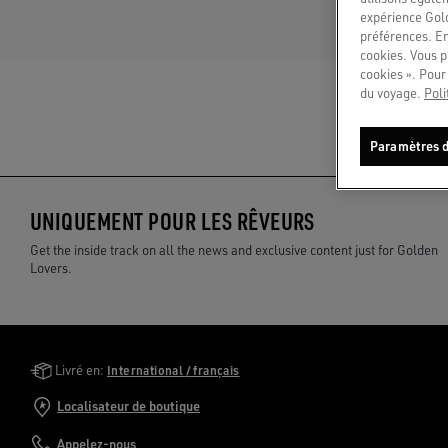
expérience Gold
préférences. En
cookies. Vous p
cookies ». Pour 
du voyage.
Poli
Paramètres d
UNIQUEMENT POUR LES RÊVEURS
Get the inside track on all the news and exclusive content just for Golden
Lovers.
Golden Goose Services
Livré en:
International / français
Localisateur de boutique
Appelez-nous