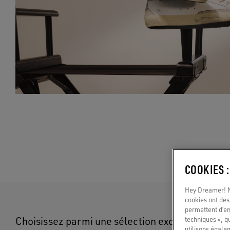
COOKIES 
Hey Dreamer! No
cookies ont des 
permettent d’en
Choisissez parmi une sélection exclusive de pr
techniques », q
utilisons égale