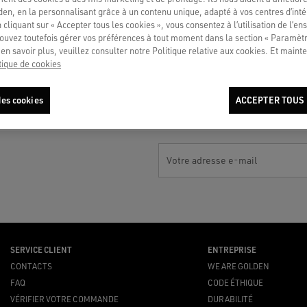
en, en la personnalisant grâce à un contenu unique, adapté à vos centres d’intér
 cliquant sur « Accepter tous les cookies », vous consentez à l’utilisation de l’e
ouvez toutefois gérer vos préférences à tout moment dans la section « Paramèt
en savoir plus, veuillez consulter notre Politique relative aux cookies. Et mainte
tique de cookies
es cookies
ACCEPTER TOUS 
Votre adresse e-mail
SERVICE CLIENT
ENTREPRISE
CONTACTS
WE ARE GOLDEN
FAQ
CODE ÉTHIQUE
VÉRIFIER VOTRE COMMANDE
DURABILITÉ