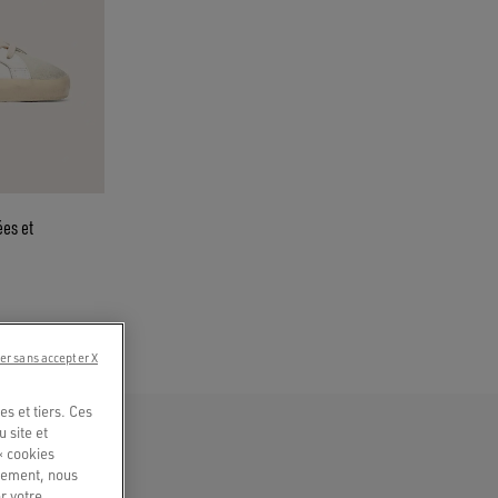
ées et
er sans accepter X
s et tiers. Ces
u site et
« cookies
quement, nous
r votre