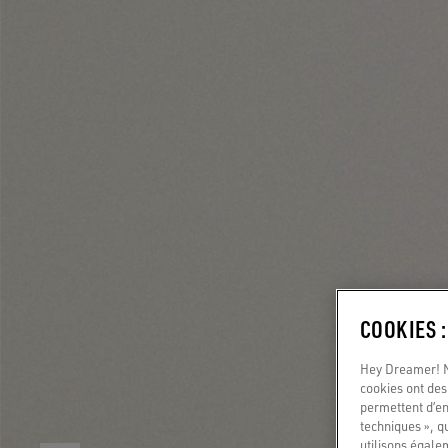
COOKIES 
Hey Dreamer! No
cookies ont des 
permettent d’en
techniques », q
utilisons égale