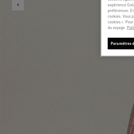
expérience Gold
préférences. En
cookies. Vous p
cookies ». Pour 
du voyage.
Poli
Paramètres d