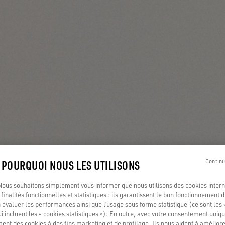
: POURQUOI NOUS LES UTILISONS
Continu
us souhaitons simplement vous informer que nous utilisons des cookies interne
finalités fonctionnelles et statistiques : ils garantissent le bon fonctionnement d
 évaluer les performances ainsi que l’usage sous forme statistique (ce sont les 
ui incluent les « cookies statistiques »). En outre, avec votre consentement uni
ment des cookies à des fins marketing et de profilage. Ils nous aident à améliore