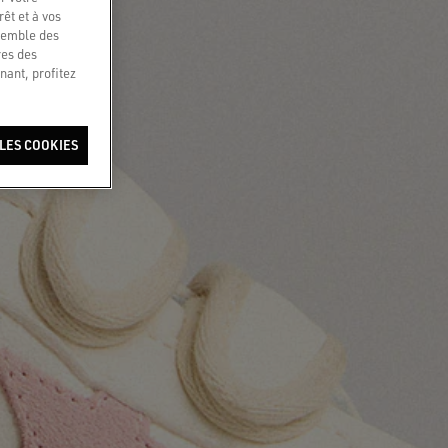
êt et à vos
nsemble des
res des
nant, profitez
LES COOKIES