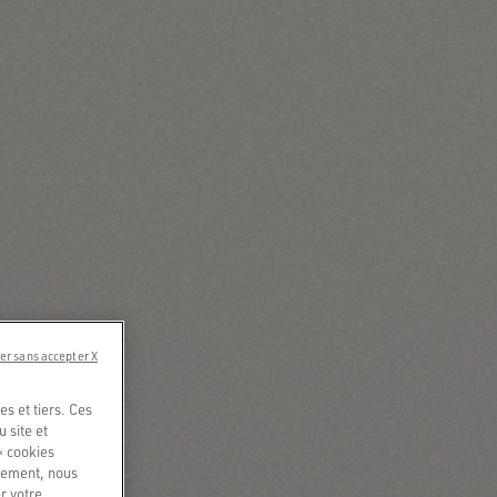
er sans accepter X
s et tiers. Ces
u site et
« cookies
quement, nous
r votre