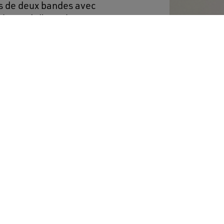
es de deux bandes avec
ehaussé d’une tige en
un contrefort en daim
ieux rose apporte la