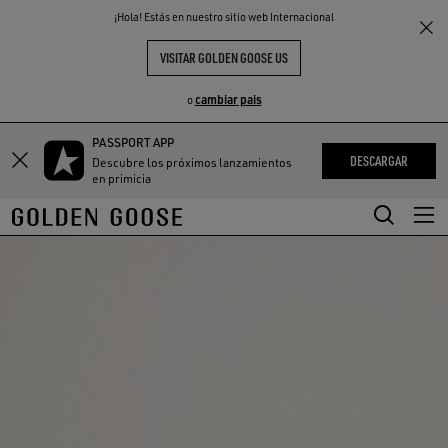
THE
¡Hola! Estás en nuestro sitio web Internacional
S
EXPERIENCIAS
COMMUNITY
VISITAR GOLDEN GOOSE US
cambiar pais
o
PASSPORT APP
Saltar
Saltar
DESCARGAR
Descubre los próximos lanzamientos
a
a
en primicia
contenido
contenido
principal
de
pie
de
página