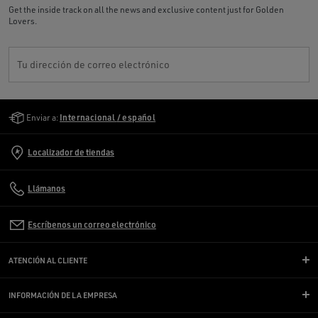
Get the inside track on all the news and exclusive content just for Golden
Lovers.
Tu dirección de correo electrónico
Golden Goose Services
Enviar a:
Internacional / español
Localizador de tiendas
Llámanos
Escríbenos un correo electrónico
ATENCIÓN AL CLIENTE
INFORMACIÓN DE LA EMPRESA