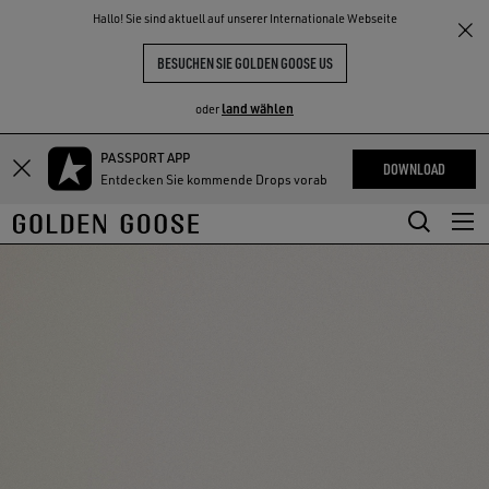
THE
Hallo! Sie sind aktuell auf unserer Internationale Webseite
NKE
ERLEBNISSE
COMMUNITY
BESUCHEN SIE GOLDEN GOOSE US
land wählen
oder
PASSPORT APP
Zum
Zum
DOWNLOAD
Entdecken Sie kommende Drops vorab
Hauptinhalt
Footer-
springen
Inhalt
springen