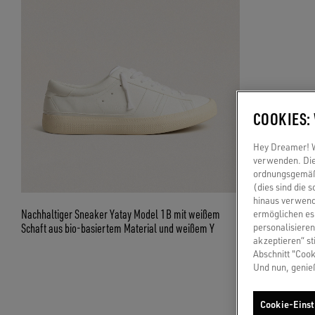
COOKIES:
Hey Dreamer! Wi
verwenden. Die
ordnungsgemäße
(dies sind die 
hinaus verwend
Nachhaltiger Sneaker Yatay Model 1B mit weißem
ermöglichen es 
Schaft aus bio-basiertem Material und weißem Y
personalisieren
akzeptieren“ st
Abschnitt "Cook
Und nun, genie
Cookie-Einst