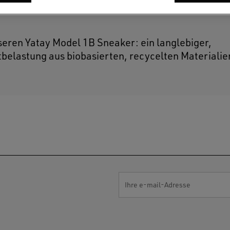
nseren Yatay Model 1B Sneaker: ein langlebiger,
belastung aus biobasierten, recycelten Materialie
Ihre e-mail-Adresse