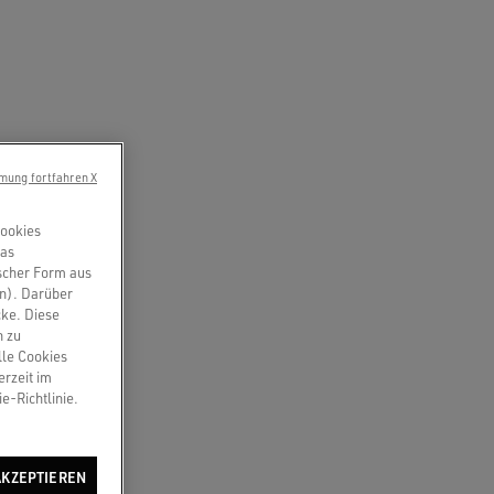
mung fortfahren X
Cookies
das
scher Form aus
en). Darüber
cke. Diese
n zu
lle Cookies
erzeit im
e-Richtlinie.
AKZEPTIEREN