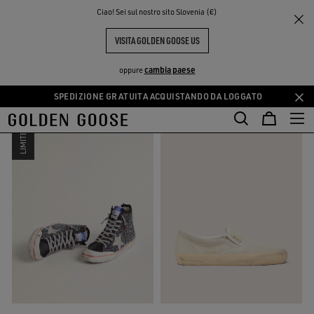
THE
Ciao! Sei sul nostro sito Slovenia (€)
Ritorna alla pagina iniziale
PERIENCE
COMMUNITY
VISITA GOLDEN GOOSE US
RISULTATI DI RICERCA
PENSTAR
(22)
cambia paese
oppure
SPEDIZIONE GRATUITA ACQUISTANDO DA LOGGATO
Vai
Vai
al
al
LIMITED
contenuto
contenuto
principale
del
piè
di
pagina