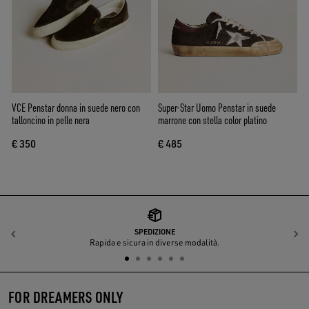
VCE Penstar donna in suede nero con
Super-Star Uomo Penstar in suede
talloncino in pelle nera
marrone con stella color platino
€ 350
€ 485
SPEDIZIONE
Indietro
A
Rapida e sicura in diverse modalità.
FOR DREAMERS ONLY