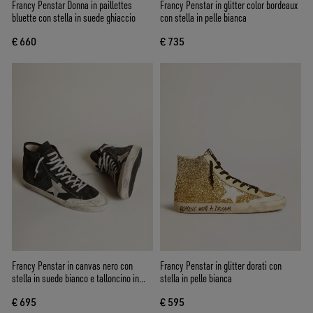
Francy Penstar Donna in paillettes
Francy Penstar in glitter color bordeaux
bluette con stella in suede ghiaccio
con stella in pelle bianca
€ 660
€ 735
Francy Penstar in canvas nero con
Francy Penstar in glitter dorati con
stella in suede bianco e talloncino in
stella in pelle bianca
suede nero
€ 695
€ 595