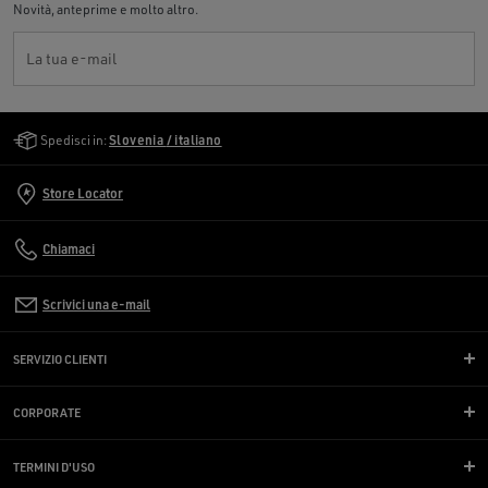
Novità, anteprime e molto altro.
La tua e-mail
Golden Goose Services
Spedisci in:
Slovenia / italiano
Store Locator
Chiamaci
Scrivici una e-mail
SERVIZIO CLIENTI
CORPORATE
TERMINI D'USO