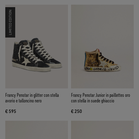
LIMITED EDITION
Francy Penstar in glitter con stella
Francy Penstar Junior in paillettes oro
avorio e talloncino nero
con stella in suede ghiaccio
€ 595
€ 250