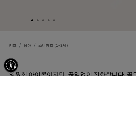
키즈
남아
스니커즈 (1~3세)
설명
영원한 아이콘이지만, 끊임없이 진화합니다. 골
템을 새로운 시각에서 재해석하고자 합니다. 이 
더 어퍼, 다크 그레이 스웨이드 스타와 힐탭, 그
트가 특징입니다. 화이트 슈레이스가 룩을 완성
세부 사항
상품 n.
GJF00102.F008662.12513