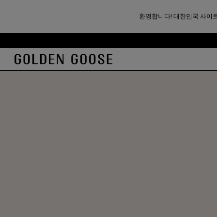
환영합니다! 대한민국 사이트
기
꼬
본
리
콘
말
텐
콘
츠
텐
로
츠
건
로
너
건
뛰
너
기
뛰
기