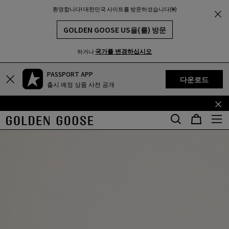
환영합니다! 대한민국 사이트를 방문하셨습니다(₩)
THE
MUNITY
GOLDEN GOOSE US을(를) 방문
국가를 변경하십시오
하거나
PASSPORT APP
기
꼬
다운로드
출시 예정 상품 사전 공개
본
리
콘
말
텐
콘
츠
텐
로
츠
건
로
너
건
뛰
너
기
뛰
기