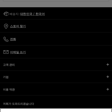
Golden Goose Services
배송지:
대한민국 / 한국어
스토어 찾기
전화
이메일 쓰기
고객 관리
기업
이용 약관
저희가 도와드리겠습니다
스크린 리더를 사용하는 도중 문제가 생겼나요?