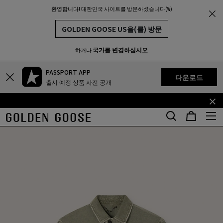
환영합니다! 대한민국 사이트를 방문하셨습니다(₩)
THE
MUNITY
GOLDEN GOOSE US을(를) 방문
국가를 변경하십시오
하거나
PASSPORT APP
기
꼬
다운로드
출시 예정 상품 사전 공개
본
리
콘
말
텐
콘
츠
텐
로
츠
건
로
너
건
뛰
너
기
뛰
기