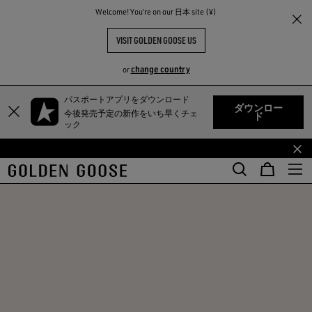
Welcome! You‘re on our 日本 site (¥)
VISIT GOLDEN GOOSE US
change country
or
TY
パスポートアプリをダウンロード
メ
フ
ダウンロー
今後発売予定の新作をいち早くチェ
ド
イ
ッ
ック
ン
タ
コ
ー
ン
コ
テ
ン
ン
テ
ツ
ン
に
ツ
移
に
行
移
す
行
る
す