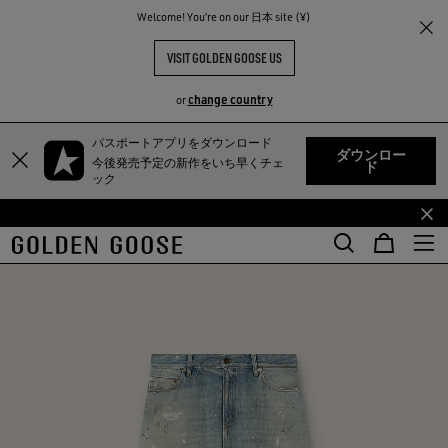
Welcome! You‘re on our 日本 site (¥)
VISIT GOLDEN GOOSE US
change country
or
TY
パスポートアプリをダウンロード
メ
フ
ダウンロー
今後発売予定の新作をいち早くチェ
ド
イ
ッ
ック
ン
タ
コ
ー
ン
コ
テ
ン
ン
テ
ツ
ン
に
ツ
移
に
行
移
す
行
る
す