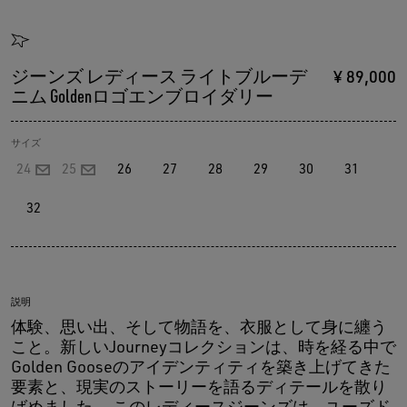
ジーンズ レディース ライトブルーデ
¥ 89,000
ニム Goldenロゴエンブロイダリー
サイズ
24
25
26
27
28
29
30
31
32
説明
体験、思い出、そして物語を、衣服として身に纏う
こと。新しいJourneyコレクションは、時を経る中で
Golden Gooseのアイデンティティを築き上げてきた
要素と、現実のストーリーを語るディテールを散り
ばめました。 このレディースジーンズは、ユーズド