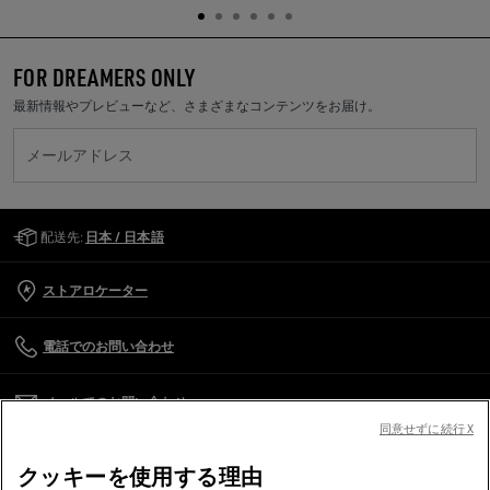
FOR DREAMERS ONLY
最新情報やプレビューなど、さまざまなコンテンツをお届け。
メールアドレス
Golden Goose Services
配送先:
日本 / 日本語
ストアロケーター
電話でのお問い合わせ
メールでのお問い合わせ
同意せずに続行 X
カスタマーケア
クッキーを使用する理由