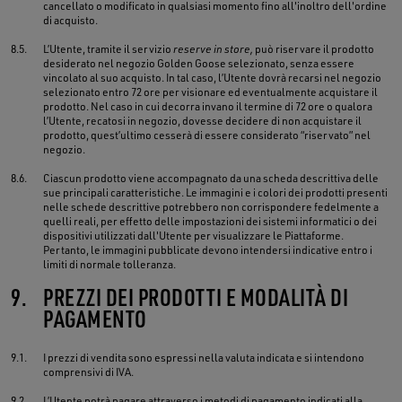
cancellato o modificato in qualsiasi momento fino all'inoltro dell'ordine
di acquisto.
8.5.
L’Utente, tramite il servizio
reserve in store,
può riservare il prodotto
desiderato nel negozio Golden Goose selezionato, senza essere
vincolato al suo acquisto. In tal caso, l’Utente dovrà recarsi nel negozio
selezionato entro 72 ore per visionare ed eventualmente acquistare il
prodotto. Nel caso in cui decorra invano il termine di 72 ore o qualora
l’Utente, recatosi in negozio, dovesse decidere di non acquistare il
prodotto, quest’ultimo cesserà di essere considerato “riservato” nel
negozio.
8.6.
Ciascun prodotto viene accompagnato da una scheda descrittiva delle
sue principali caratteristiche. Le immagini e i colori dei prodotti presenti
nelle schede descrittive potrebbero non corrispondere fedelmente a
quelli reali, per effetto delle impostazioni dei sistemi informatici o dei
dispositivi utilizzati dall'Utente per visualizzare le Piattaforme.
Pertanto, le immagini pubblicate devono intendersi indicative entro i
limiti di normale tolleranza.
9.
PREZZI DEI PRODOTTI E MODALITÀ DI
PAGAMENTO
9.1.
I prezzi di vendita sono espressi nella valuta indicata e si intendono
comprensivi di IVA.
9.2.
L’Utente potrà pagare attraverso i metodi di pagamento indicati alla