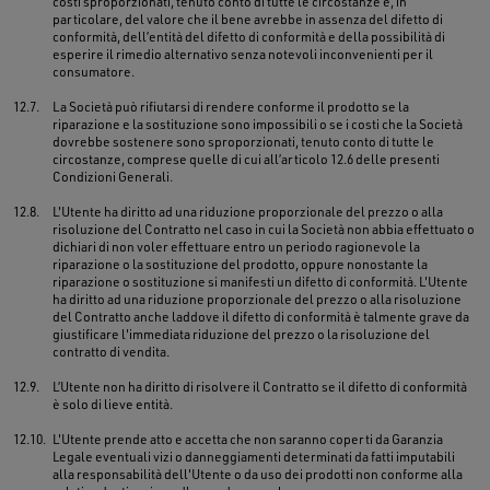
costi sproporzionati, tenuto conto di tutte le circostanze e, in
particolare, del valore che il bene avrebbe in assenza del difetto di
conformità, dell’entità del difetto di conformità e della possibilità di
esperire il rimedio alternativo senza notevoli inconvenienti per il
consumatore.
12.7.
La Società può rifiutarsi di rendere conforme il prodotto se la
riparazione e la sostituzione sono impossibili o se i costi che la Società
dovrebbe sostenere sono sproporzionati, tenuto conto di tutte le
circostanze, comprese quelle di cui all’articolo 12.6 delle presenti
Condizioni Generali.
12.8.
L'Utente ha diritto ad una riduzione proporzionale del prezzo o alla
risoluzione del Contratto nel caso in cui la Società non abbia effettuato o
dichiari di non voler effettuare entro un periodo ragionevole la
riparazione o la sostituzione del prodotto, oppure nonostante la
riparazione o sostituzione si manifesti un difetto di conformità. L'Utente
ha diritto ad una riduzione proporzionale del prezzo o alla risoluzione
del Contratto anche laddove il difetto di conformità è talmente grave da
giustificare l'immediata riduzione del prezzo o la risoluzione del
contratto di vendita.
12.9.
L’Utente non ha diritto di risolvere il Contratto se il difetto di conformità
è solo di lieve entità.
12.10.
L'Utente prende atto e accetta che non saranno coperti da Garanzia
Legale eventuali vizi o danneggiamenti determinati da fatti imputabili
alla responsabilità dell'Utente o da uso dei prodotti non conforme alla