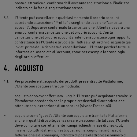
posta elettronica di conferma dell'avvenuta registrazione all'indirizzo
indicato nella fase di registrazione stessa.
3.5.
L'Utente può cancellare in qualsiasi momento il proprio account
accedendo alla sezione “Profilo” e scegliendo l’opzione “cancella
account”. Dopo aver confermato la cancellazione l’Utente riceverà una
email di conferma cancellazione del proprio account. Con la
cancellazione del proprio account si intenderà concluso ogni rapporto
contrattuale tra l'Utente e la Società - fatti salvi gli ordini di acquisto già
inviati prima della richiesta di cancellazione -, l’Utente perderà tutte le
informazioni associate all’account, come per esempio la cronologia
degli ordini effettuati.
4.
ACQUISTO
4.1.
Per procedere all’acquisto dei prodotti presenti sulle Piattaforme,
l'Utente può scegliere tra due modalità:
-
acquisto dopo aver effettuato il
log in
: l'Utente può acquistare tramite le
Piattaforme accedendo con le proprie credenziali di autenticazione
ottenute con la creazione di un account (si veda l’articolo3).
-
acquisto come “guest”: l'Utente può acquistare tramite le Piattaforme
anche in qualità di ospite, senza creare un account. In tal caso, l'Utente
deve compilare correttamente i campi richiesti in fase di checkout,
inserendo tutti i dati ivi richiesti, quali nome, cognome, indirizzo di
fatturazione e di consegna, indirizzo di posta elettronica e numero di