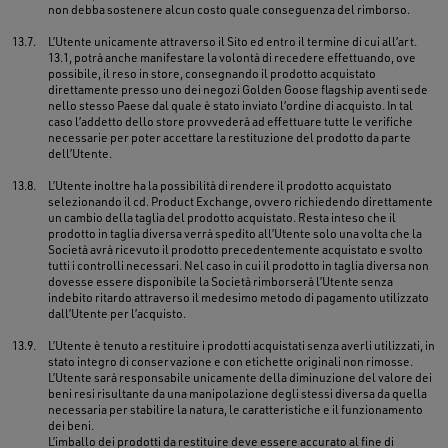
non debba sostenere alcun costo quale conseguenza del rimborso.
13.7.
L’Utente unicamente attraverso il Sito ed entro il termine di cui all’art.
13.1, potrà anche manifestare la volontà di recedere effettuando, ove
possibile, il reso in store, consegnando il prodotto acquistato
direttamente presso uno dei negozi Golden Goose flagship aventi sede
nello stesso Paese dal quale è stato inviato l’ordine di acquisto. In tal
caso l’addetto dello store provvederà ad effettuare tutte le verifiche
necessarie per poter accettare la restituzione del prodotto da parte
dell’Utente.
13.8.
L’Utente inoltre ha la possibilità di rendere il prodotto acquistato
selezionando il cd. Product Exchange, ovvero richiedendo direttamente
un cambio della taglia del prodotto acquistato. Resta inteso che il
prodotto in taglia diversa verrà spedito all’Utente solo una volta che la
Società avrà ricevuto il prodotto precedentemente acquistato e svolto
tutti i controlli necessari. Nel caso in cui il prodotto in taglia diversa non
dovesse essere disponibile la Società rimborserà l’Utente senza
indebito ritardo attraverso il medesimo metodo di pagamento utilizzato
dall’Utente per l’acquisto.
13.9.
L’Utente è tenuto a restituire i prodotti acquistati senza averli utilizzati, in
stato integro di conservazione e con etichette originali non rimosse.
L’Utente sarà responsabile unicamente della diminuzione del valore dei
beni resi risultante da una manipolazione degli stessi diversa da quella
necessaria per stabilire la natura, le caratteristiche e il funzionamento
dei beni.
L’imballo dei prodotti da restituire deve essere accurato al fine di