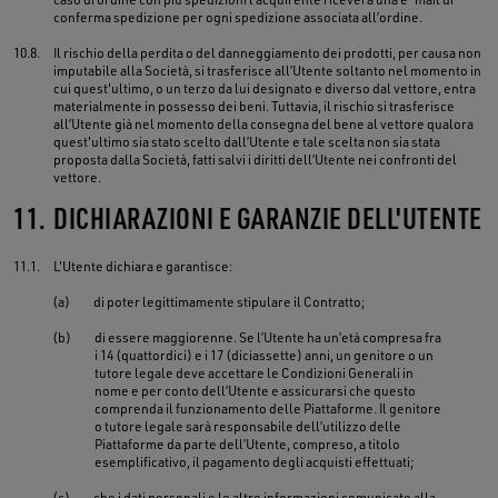
conferma spedizione per ogni spedizione associata all’ordine.
10.8.
Il rischio della perdita o del danneggiamento dei prodotti, per causa non
imputabile alla Società, si trasferisce all’Utente soltanto nel momento in
cui quest'ultimo, o un terzo da lui designato e diverso dal vettore, entra
materialmente in possesso dei beni. Tuttavia, il rischio si trasferisce
all’Utente già nel momento della consegna del bene al vettore qualora
quest'ultimo sia stato scelto dall’Utente e tale scelta non sia stata
proposta dalla Società, fatti salvi i diritti dell’Utente nei confronti del
vettore.
11.
DICHIARAZIONI E GARANZIE DELL'UTENTE
11.1.
L'Utente dichiara e garantisce:
(a)
di poter legittimamente stipulare il Contratto;
(b)
di essere maggiorenne. Se l’Utente ha un’età compresa fra
i 14 (quattordici) e i 17 (diciassette) anni, un genitore o un
tutore legale deve accettare le Condizioni Generali in
nome e per conto dell’Utente e assicurarsi che questo
comprenda il funzionamento delle Piattaforme. Il genitore
o tutore legale sarà responsabile dell’utilizzo delle
Piattaforme da parte dell’Utente, compreso, a titolo
esemplificativo, il pagamento degli acquisti effettuati;
(c)
che i dati personali e le altre informazioni comunicate alla