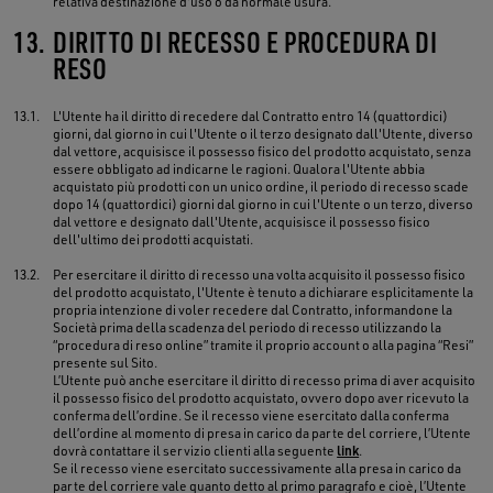
relativa destinazione d'uso o da normale usura.
13.
DIRITTO DI RECESSO E PROCEDURA DI
RESO
13.1.
L'Utente ha il diritto di recedere dal Contratto entro 14 (quattordici)
giorni, dal giorno in cui l'Utente o il terzo designato dall'Utente, diverso
dal vettore, acquisisce il possesso fisico del prodotto acquistato, senza
essere obbligato ad indicarne le ragioni. Qualora l'Utente abbia
acquistato più prodotti con un unico ordine, il periodo di recesso scade
dopo 14 (quattordici) giorni dal giorno in cui l'Utente o un terzo, diverso
dal vettore e designato dall'Utente, acquisisce il possesso fisico
dell'ultimo dei prodotti acquistati.
13.2.
Per esercitare il diritto di recesso una volta acquisito il possesso fisico
del prodotto acquistato, l'Utente è tenuto a dichiarare esplicitamente la
propria intenzione di voler recedere dal Contratto, informandone la
Società prima della scadenza del periodo di recesso utilizzando la
“procedura di reso online” tramite il proprio account o alla pagina “Resi”
presente sul Sito.
L’Utente può anche esercitare il diritto di recesso prima di aver acquisito
il possesso fisico del prodotto acquistato, ovvero dopo aver ricevuto la
conferma dell’ordine. Se il recesso viene esercitato dalla conferma
dell’ordine al momento di presa in carico da parte del corriere, l’Utente
dovrà contattare il servizio clienti alla seguente
link
.
Se il recesso viene esercitato successivamente alla presa in carico da
parte del corriere vale quanto detto al primo paragrafo e cioè, l’Utente