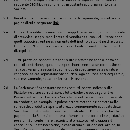
seguente
pagina
, che sono tenuti in costante aggiornamento dalla
Società.
9.3.
Per ulteriori informazioni sulle modalità di pagamento, consultare la
pagina di cui al seguente
link
.
9.4.
I prezzi di vendita possono essere soggetti a variazioni, senza necessità
di preavviso. In ogni caso, i prezzi di vendita applicabili all'Utente sono
quelli pubblicati online al momento dell'inoltro dell'ordine di acquisto.
È onere dell'Utente verificare il prezzo finale prima di inoltrare l'ordine
di acquisto.
9.5.
Tutti i prezzi dei prodotti presenti sulle Piattaforme sono al netto dei
costi di spedizione, i quali rimangono interamente a carico dell'Utente.
Tali costi variano a seconda del metodo di spedizione selezionato e
vengono indicati separatamente nel riepilogo dell'ordine di acquisto e,
successivamente, nella Conferma di Ricezione.
9.6.
La Società verifica costantemente che tutti i prezzi indicati sulle
Piattaforme siano corretti, senza tuttavia che ciò possa garantire
l'assenza di errori. Qualora la Società riscontri un errore sul prezzo di
un prodotto, ad esempio un palese errore materiale riportato nella
scheda del prodotto rispetto al prezzo comunemente applicato dalla
Società al tipo di prodotto, ovvero nel calcolo dell’importo richiesto in
pagamento, la Società contatterà l’Utente il prima possibile e gli darà la
possibilità di confermare l'acquisto al prezzo corretto oppure di
cancellarlo. Resta inteso che, in caso di cancellazione dell’ordine, la
Società rimborserà senza ritardo all’Utente le somme da questi