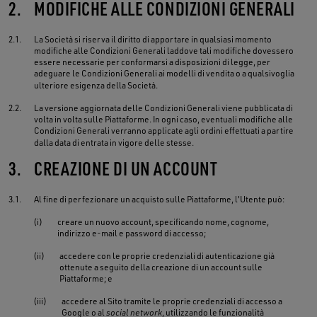
2.
MODIFICHE ALLE CONDIZIONI GENERALI
2.1.
La Società si riserva il diritto di apportare in qualsiasi momento
modifiche alle Condizioni Generali laddove tali modifiche dovessero
essere necessarie per conformarsi a disposizioni di legge, per
adeguare le Condizioni Generali ai modelli di vendita o a qualsivoglia
ulteriore esigenza della Società.
2.2.
La versione aggiornata delle Condizioni Generali viene pubblicata di
volta in volta sulle Piattaforme. In ogni caso, eventuali modifiche alle
Condizioni Generali verranno applicate agli ordini effettuati a partire
dalla data di entrata in vigore delle stesse.
3.
CREAZIONE DI UN ACCOUNT
3.1.
Al fine di perfezionare un acquisto sulle Piattaforme, l'Utente può:
(i)
creare un nuovo account, specificando nome, cognome,
indirizzo e-mail e password di accesso;
(ii)
accedere con le proprie credenziali di autenticazione già
ottenute a seguito della creazione di un account sulle
Piattaforme; e
(iii)
accedere al Sito tramite le proprie credenziali di accesso a
Google o al
social network
, utilizzando le funzionalità