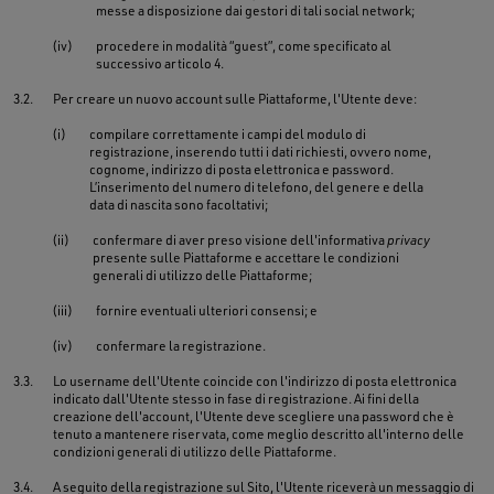
messe a disposizione dai gestori di tali social network;
(iv)
procedere in modalità “guest”, come specificato al
successivo articolo 4.
3.2.
Per creare un nuovo account sulle Piattaforme, l'Utente deve:
(i)
compilare correttamente i campi del modulo di
registrazione, inserendo tutti i dati richiesti, ovvero nome,
cognome, indirizzo di posta elettronica e password.
L’inserimento del numero di telefono, del genere e della
data di nascita sono facoltativi;
(ii)
confermare di aver preso visione dell'informativa
privacy
presente sulle Piattaforme e accettare le condizioni
generali di utilizzo delle Piattaforme;
(iii)
fornire eventuali ulteriori consensi; e
(iv)
confermare la registrazione.
3.3.
Lo username dell'Utente coincide con l'indirizzo di posta elettronica
indicato dall'Utente stesso in fase di registrazione. Ai fini della
creazione dell'account, l'Utente deve scegliere una password che è
tenuto a mantenere riservata, come meglio descritto all'interno delle
condizioni generali di utilizzo delle Piattaforme.
3.4.
A seguito della registrazione sul Sito, l'Utente riceverà un messaggio di