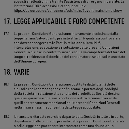
acquisti effettuati online tramite l'assistenza di un organo imparziale. La
Piattaforma ODR è accessibile al seguente link:
https://ec.europa.eu/consumers/odr/main/?event=main.home.show
.
17.
LEGGE APPLICABILE E FORO COMPETENTE
17.1.
Le presenti Condizioni Generali sono interamente disciplinate dalla
legge italiana. Salvo quanto previsto all’art. 16, qualsiasi controversia
che dovesse sorgere tra le Parti in relazione alla validità,
interpretazione, esecuzione e risoluzione delle presenti Condizioni
Generali o di ciascun contratto sarà di esclusiva competenza del foro del
luogo di residenza o di domicilio del consumatore, se ubicati in uno stato
dell’Unione Europea.
18.
VARIE
18.1.
Le presenti Condizioni Generali sono costituite dalla totalità delle
clausole che la compongono e definiscono la portata degli obblighi
della Società in relazione alla vendita dei prodotti. La Società declina
qualsiasi garanzia e qualsiasi condizione o altro termine diverso da
quelli espressamente menzionati nelle presenti Condizioni Generali
nella misura massima consentita dalla legge applicabile.
18.2.
Il mancato o ritardato esercizio da parte della Società, in tutto o in parte,
di qualsiasi diritto o rimedio previsto dalle presenti Condizioni Generali
o dalla legge non può essere interpretato come una rinuncia allo