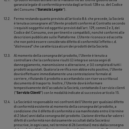
garanzia legale di conformità prevista dagli articoli 128 e ss. del Codice
Garanzia Legale
del Consumo (“
”).
12.2.
Fermo restando quanto previsto all’articolo 8.6. che precede, la Società
è tenuta a consegnare all'Utente prodotti conformi al Contratto secondo
i requisiti soggettivi ed oggettivi previsti dall’art. 129, commi 2 e 3, del
Codice del Consumo, ove pertinenti e compatibili, nonché conformi alle
descrizioni pubblicate sulle Piattaforme. L’Utente riconosce ed accetta
che non potrà essere considerato difetto di conformità l’effetto c.d.
“
distressed
” che caratterizza alcuni dei prodotti della Società.
12.3.
Al momento della consegna del prodotto, l'Utente è tenuto a
controllare che la confezione risulti (i) integra e senza segni di
danneggiamento, manomissione o alterazione, e (ii) completa di tutti i
prodotti acquistati. Qualora la verifica non abbia esito positivo, l'Utente
dovrà effettuare immediatamente una contestazione formale al
corriere, rifiutando il prodotto o accettandolo con riserva scritta sul
documento di trasporto. Inoltre, l'Utente dovrà informare
tempestivamente dell'accaduto la Società, contattando il servizio clienti
Servizio Clienti
("
") con le modalità indicate al successivo articolo 15.
12.4.
La Società è responsabile nei confronti dell'Utente per qualsiasi difetto
di conformità esistente al momento della consegna del prodotto, a
condizione che il difetto di conformità si sia manifestato entro il termine
di 2 (due) anni dalla consegna del prodotto. L’azione diretta a far valere i
difetti di conformità non dolosamente occultati dalla Società si
prescrive, in ogni caso, nel termine di 26 (ventisei) mesi dalla consegna