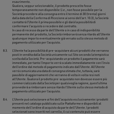
esaurimento.
Qualora, seppur selezionabile, il prodotto prescelto fosse
temporaneamente non disponibile (
i.e.
, non fosse possibile per la
Società procedere alla consegna entro il termine di 30 (trenta) giorni
dalla data della Conferma di Ricezione ai sensi dell’art. 10.3), la Società
contatterà l’Utente il prima possibile e gli darà la possibilità di
confermare l'acquisto o recedere dal contratto.
In caso di recesso da parte dell’Utente o in caso di indisponibilità
permanente del prodotto, la Società rimborserà senza ritardo all’Utente
qualunque importo eventualmente già versato sullo stesso metodo di
pagamento utilizzato per l’acquisto.
8.3.
L’Utente ha la possibilità di pre-acquistare alcuni prodotti che verranno
posti in vendita dalla Società unicamente sul Sito secondo la tempistica
scelta dalla Società. Pre-acquistando un prodotto il pagamento sarà
immediato, pertanto l’importo verrà scalato immediatamente con l’invio
dell’ordine dal metodo di pagamento indicato dall’Utente. All’Utente
verrà comunicata una data di consegna stimata che, tuttavia, sarà
passibile di aggiornamenti che verranno di volta in volta resi noti
all’Utente. Qualora il prodotto pre-acquistato non dovesse essere più
commercializzato dalla Società per qualsivoglia ragione, quest’ultima
provvederà a rimborsare senza ritardo l’Utente sullo stesso metodo di
pagamento utilizzato per l’acquisto.
8.4.
L'Utente può selezionare ai fini dell'acquisto esclusivamente i prodotti
presenti nel catalogo pubblicato sulle Piattaforme e disponibili al
momento dell'ordine di acquisto da parte dell'Utente. I prodotti
selezionati sono inseriti nel carrello, il cui contenuto può essere