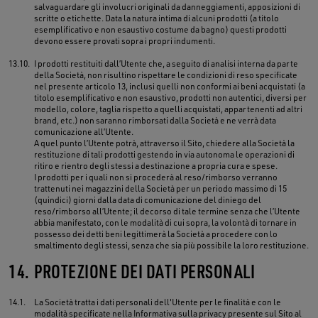
salvaguardare gli involucri originali da danneggiamenti, apposizioni di
scritte o etichette. Data la natura intima di alcuni prodotti (a titolo
esemplificativo e non esaustivo costume da bagno) questi prodotti
devono essere provati sopra i propri indumenti.
13.10.
I prodotti restituiti dall’Utente che, a seguito di analisi interna da parte
della Società, non risultino rispettare le condizioni di reso specificate
nel presente articolo 13, inclusi quelli non conformi ai beni acquistati (a
titolo esemplificativo e non esaustivo, prodotti non autentici, diversi per
modello, colore, taglia rispetto a quelli acquistati, appartenenti ad altri
brand, etc.) non saranno rimborsati dalla Società e ne verrà data
comunicazione all’Utente.
A quel punto l’Utente potrà, attraverso il Sito, chiedere alla Società la
restituzione di tali prodotti gestendo in via autonoma le operazioni di
ritiro e rientro degli stessi a destinazione a propria cura e spese.
I prodotti per i quali non si procederà al reso/rimborso verranno
trattenuti nei magazzini della Società per un periodo massimo di 15
(quindici) giorni dalla data di comunicazione del diniego del
reso/rimborso all’Utente; il decorso di tale termine senza che l’Utente
abbia manifestato, con le modalità di cui sopra, la volontà di tornare in
possesso dei detti beni legittimerà la Società a procedere con lo
smaltimento degli stessi, senza che sia più possibile la loro restituzione.
14.
PROTEZIONE DEI DATI PERSONALI
14.1.
La Società tratta i dati personali dell'Utente per le finalità e con le
modalità specificate nella Informativa sulla privacy presente sul Sito al