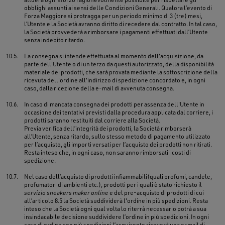
obblighi assunti ai sensi delle Condizioni Generali. Qualora l’evento di
Forza Maggiore si protragga per un periodo minimo di 3 (tre) mesi,
l’Utente e la Società avranno diritto di recedere dal contratto. In tal caso,
la Società provvederà a rimborsare i pagamenti effettuati dall’Utente
senza indebito ritardo.
10.5.
La consegna si intende effettuata al momento dell'acquisizione, da
parte dell'Utente o di un terzo da questi autorizzato, della disponibilità
materiale dei prodotti, che sarà provata mediante la sottoscrizione della
ricevuta dell'ordine all'indirizzo di spedizione concordato e, in ogni
caso, dalla ricezione della e-mail di avvenuta consegna.
10.6.
In caso di mancata consegna dei prodotti per assenza dell'Utente in
occasione dei tentativi previsti dalla procedura applicata dal corriere, i
prodotti saranno restituiti dal corriere alla Società.
Previa verifica dell’integrità dei prodotti, la Società rimborserà
all’Utente, senza ritardo, sullo stesso metodo di pagamento utilizzato
per l’acquisto, gli importi versati per l’acquisto dei prodotti non ritirati.
Resta inteso che, in ogni caso, non saranno rimborsati i costi di
spedizione.
10.7.
Nel caso dell’acquisto di prodotti infiammabili
(quali profumi, candele,
profumatori di ambienti etc.), prodotti per i quali è stato richiesto il
servizio sneakers maker online
e del pre-acquisto di prodotti di cui
all’articolo 8.5 la Società suddividerà l'ordine in più spedizioni. Resta
inteso che la Società ogni qual volta lo riterrà necessario potrà a sua
insindacabile decisione suddividere l’ordine in più spedizioni. In ogni
caso di ordine con più spedizioni l’acquirente riceverà una e-mail di