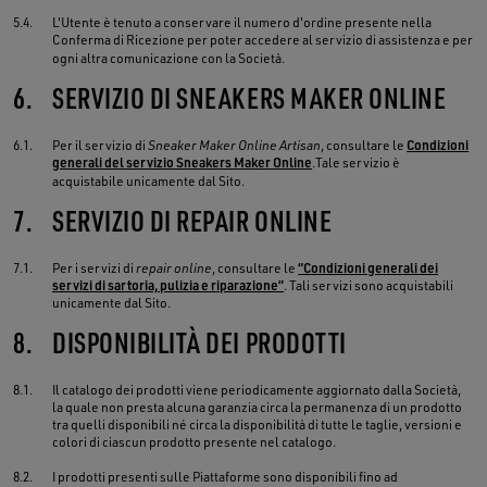
5.4.
L'Utente è tenuto a conservare il numero d'ordine presente nella
Conferma di Ricezione per poter accedere al servizio di assistenza e per
ogni altra comunicazione con la Società.
6.
SERVIZIO DI SNEAKERS MAKER ONLINE
6.1.
Per il servizio di
Sneaker Maker Online Artisan
, consultare le
Condizioni
generali del servizio Sneakers Maker Online
.Tale servizio è
acquistabile unicamente dal Sito.
7.
SERVIZIO DI REPAIR ONLINE
7.1.
Per i servizi di
repair
online
, consultare le
“Condizioni generali dei
servizi di sartoria, pulizia e riparazione”
. Tali servizi sono acquistabili
unicamente dal Sito.
8.
DISPONIBILITÀ DEI PRODOTTI
8.1.
Il catalogo dei prodotti viene periodicamente aggiornato dalla Società,
la quale non presta alcuna garanzia circa la permanenza di un prodotto
tra quelli disponibili né circa la disponibilità di tutte le taglie, versioni e
colori di ciascun prodotto presente nel catalogo.
8.2.
I prodotti presenti sulle Piattaforme sono disponibili fino ad