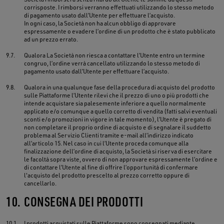
corrisposte. I rimborsi verranno effettuati utilizzando lo stesso metodo
di pagamento usato dall’Utente per effettuare l’acquisto.
In ogni caso, la Società non ha alcun obbligo di approvare
espressamente o evadere l’ordine di un prodotto che è stato pubblicato
ad un prezzo errato.
9.7.
Qualora La Società non riesca a contattare l’Utente entro un termine
congruo, l’ordine verrà cancellato utilizzando lo stesso metodo di
pagamento usato dall’Utente per effettuare l’acquisto.
9.8.
Qualora in una qualunque fase della procedura di acquisto del prodotto
sulle Piattaforme l’Utente rilevi che il prezzo di uno o più prodotti che
intende acquistare sia palesemente inferiore a quello normalmente
applicato e/o comunque a quello corretto di vendita (fatti salvi eventuali
sconti e/o promozioni in vigore in tale momento), l’Utente è pregato di
non completare il proprio ordine di acquisto e di segnalare il suddetto
problema al Servizio Clienti tramite e-mail all’indirizzo indicato
all’articolo 15. Nel caso in cui l’Utente proceda comunque alla
finalizzazione dell’ordine di acquisto, la Società si riserva di esercitare
le facoltà sopra viste, ovvero di non approvare espressamente l’ordine e
di contattare l’Utente al fine di offrire l’opportunità di confermare
l'acquisto del prodotto prescelto al prezzo corretto oppure di
cancellarlo.
10.
CONSEGNA DEI PRODOTTI
10.1.
I prodotti acquistati sulle Piattaforme sono consegnati mediante