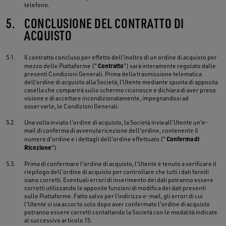
telefono.
5.
CONCLUSIONE DEL CONTRATTO DI
ACQUISTO
5.1.
Il contratto concluso per effetto dell'inoltro di un ordine di acquisto per
Contratto
mezzo delle Piattaforme ("
") sarà interamente regolato dalle
presenti Condizioni Generali. Prima della trasmissione telematica
dell’ordine di acquisto alla Società, l’Utente mediante spunta di apposita
casella che comparirà sullo schermo riconosce e dichiara di aver preso
visione e di accettare incondizionatamente, impegnandosi ad
osservarle, le Condizioni Generali.
5.2.
Una volta inviato l'ordine di acquisto, la Società invia all'Utente un'e-
mail di conferma di avvenuta ricezione dell'ordine, contenente il
Conferma di
numero d'ordine e i dettagli dell'ordine effettuato ("
Ricezione
").
5.3.
Prima di confermare l'ordine di acquisto, l'Utente è tenuto a verificare il
riepilogo dell'ordine di acquisto per controllare che tutti i dati forniti
siano corretti. Eventuali errori di inserimento dei dati potranno essere
corretti utilizzando le apposite funzioni di modifica dei dati presenti
sulle Piattaforme. Fatto salvo per l’indirizzo e-mail, gli errori di cui
l'Utente si sia accorto solo dopo aver confermato l'ordine di acquisto
potranno essere corretti contattando la Società con le modalità indicate
al successivo articolo 15.