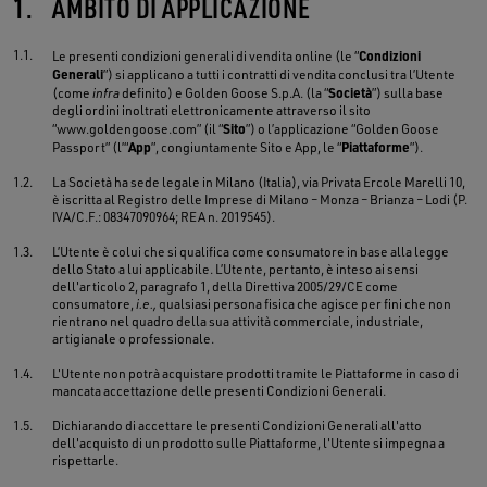
1.
AMBITO DI APPLICAZIONE
1.1.
Condizioni
Le presenti condizioni generali di vendita online (le “
Generali
”) si applicano a tutti i contratti di vendita conclusi tra l’Utente
Società
(come
infra
definito) e Golden Goose S.p.A. (la “
”) sulla base
degli ordini inoltrati elettronicamente attraverso il sito
Sito
“www.goldengoose.com” (il “
”) o l’applicazione “Golden Goose
App
Piattaforme
Passport” (l’“
”, congiuntamente Sito e App, le “
”).
1.2.
La Società ha sede legale in Milano (Italia), via Privata Ercole Marelli 10,
è iscritta al Registro delle Imprese di Milano – Monza – Brianza – Lodi (P.
IVA/C.F.: 08347090964; REA n. 2019545).
1.3.
L’Utente è colui che si qualifica come consumatore in base alla legge
dello Stato a lui applicabile. L’Utente, pertanto, è inteso ai sensi
dell'articolo 2, paragrafo 1, della Direttiva 2005/29/CE come
consumatore,
i.e.,
qualsiasi persona fisica che agisce per fini che non
rientrano nel quadro della sua attività commerciale, industriale,
artigianale o professionale.
1.4.
L'Utente non potrà acquistare prodotti tramite le Piattaforme in caso di
mancata accettazione delle presenti Condizioni Generali.
1.5.
Dichiarando di accettare le presenti Condizioni Generali all'atto
dell'acquisto di un prodotto sulle Piattaforme, l'Utente si impegna a
rispettarle.