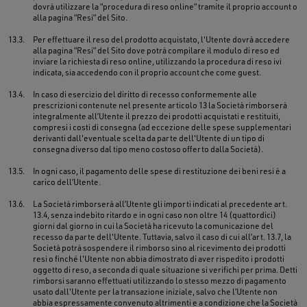
dovrà utilizzare la “procedura di reso online” tramite il proprio account o
alla pagina “Resi” del Sito.
13.3.
Per effettuare il reso del prodotto acquistato, l'Utente dovrà accedere
alla pagina “Resi” del Sito dove potrà compilare il modulo di reso ed
inviare la richiesta di reso online, utilizzando la procedura di reso ivi
indicata, sia accedendo con il proprio account che come guest.
13.4.
In caso di esercizio del diritto di recesso conformemente alle
prescrizioni contenute nel presente articolo 13 la Società rimborserà
integralmente all’Utente il prezzo dei prodotti acquistati e restituiti,
compresi i costi di consegna (ad eccezione delle spese supplementari
derivanti dall'eventuale scelta da parte dell'Utente di un tipo di
consegna diverso dal tipo meno costoso offerto dalla Società).
13.5.
In ogni caso, il pagamento delle spese di restituzione dei beni resi è a
carico dell’Utente.
13.6.
La Società rimborserà all’Utente gli importi indicati al precedente art.
13.4, senza indebito ritardo e in ogni caso non oltre 14 (quattordici)
giorni dal giorno in cui la Società ha ricevuto la comunicazione del
recesso da parte dell'Utente. Tuttavia, salvo il caso di cui all’art. 13.7, la
Società potrà sospendere il rimborso sino al ricevimento dei prodotti
resi o finché l'Utente non abbia dimostrato di aver rispedito i prodotti
oggetto di reso, a seconda di quale situazione si verifichi per prima. Detti
rimborsi saranno effettuati utilizzando lo stesso mezzo di pagamento
usato dall'Utente per la transazione iniziale, salvo che l’Utente non
abbia espressamente convenuto altrimenti e a condizione che la Società