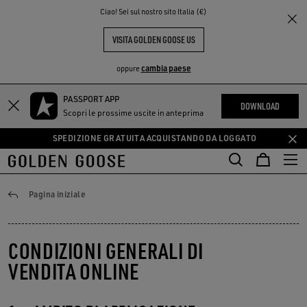
THE
Ciao! Sei sul nostro sito Italia (€)
PERIENCE
COMMUNITY
VISITA GOLDEN GOOSE US
cambia paese
oppure
PASSPORT APP
Vai
Vai
DOWNLOAD
Scopri le prossime uscite in anteprima
al
al
contenuto
contenuto
SPEDIZIONE GRATUITA ACQUISTANDO DA LOGGATO
principale
del
piè
di
Condizioni di vendita
Pagina iniziale
pagina
CONDIZIONI GENERALI DI
VENDITA ONLINE