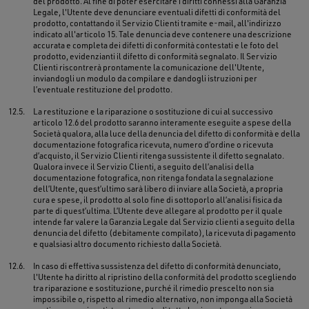
del prodotto. Al fine di poter esercitare i diritti connessi alla Garanzia
Legale, l'Utente deve denunciare eventuali difetti di conformità del
prodotto, contattando il Servizio Clienti tramite e-mail, all'indirizzo
indicato all'articolo 15. Tale denuncia deve contenere una descrizione
accurata e completa dei difetti di conformità contestati e le foto del
prodotto, evidenzianti il difetto di conformità segnalato. Il Servizio
Clienti riscontrerà prontamente la comunicazione dell'Utente,
inviandogli un modulo da compilare e dandogli istruzioni per
l’eventuale restituzione del prodotto.
12.5.
La restituzione e la riparazione o sostituzione di cui al successivo
articolo 12.6 del prodotto saranno interamente eseguite a spese della
Società qualora, alla luce della denuncia del difetto di conformità e della
documentazione fotografica ricevuta, numero d’ordine o ricevuta
d’acquisto, il Servizio Clienti ritenga sussistente il difetto segnalato.
Qualora invece il Servizio Clienti, a seguito dell’analisi della
documentazione fotografica, non ritenga fondata la segnalazione
dell’Utente, quest’ultimo sarà libero di inviare alla Società, a propria
cura e spese, il prodotto al solo fine di sottoporlo all’analisi fisica da
parte di quest’ultima. L’Utente deve allegare al prodotto per il quale
intende far valere la Garanzia Legale dal Servizio clienti a seguito della
denuncia del difetto (debitamente compilato), la ricevuta di pagamento
e qualsiasi altro documento richiesto dalla Società.
12.6.
In caso di effettiva sussistenza del difetto di conformità denunciato,
l'Utente ha diritto al ripristino della conformità del prodotto scegliendo
tra riparazione e sostituzione, purché il rimedio prescelto non sia
impossibile o, rispetto al rimedio alternativo, non imponga alla Società