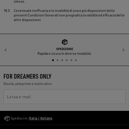
stesso.
18.3.
L’eventuale inefficacia e/o invalidità di una o più disposizioni delle
presenti Condizioni Generali non pregiudica la validità ed efficacia delle
altre disposizioni.
SPEDIZIONE
Indietro
A
Rapida e sicura in diverse modalità.
FOR DREAMERS ONLY
Novità, anteprime e molto altro.
La tua e-mail
Golden Goose Services
Spedisci in:
Italia / italiano