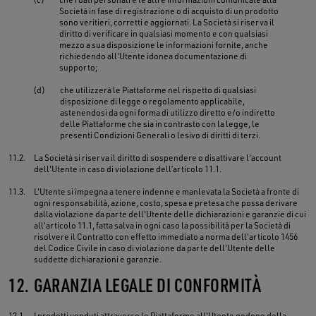
Società in fase di registrazione o di acquisto di un prodotto
sono veritieri, corretti e aggiornati. La Società si riserva il
diritto di verificare in qualsiasi momento e con qualsiasi
mezzo a sua disposizione le informazioni fornite, anche
richiedendo all'Utente idonea documentazione di
supporto;
(d)
che utilizzerà le Piattaforme nel rispetto di qualsiasi
disposizione di legge o regolamento applicabile,
astenendosi da ogni forma di utilizzo diretto e/o indiretto
delle Piattaforme che sia in contrasto con la legge, le
presenti Condizioni Generali o lesivo di diritti di terzi.
11.2.
La Società si riserva il diritto di sospendere o disattivare l'account
dell'Utente in caso di violazione dell’articolo 11.1.
11.3.
L'Utente si impegna a tenere indenne e manlevata la Società a fronte di
ogni responsabilità, azione, costo, spesa e pretesa che possa derivare
dalla violazione da parte dell'Utente delle dichiarazioni e garanzie di cui
all'articolo 11.1, fatta salva in ogni caso la possibilità per la Società di
risolvere il Contratto con effetto immediato a norma dell'articolo 1456
del Codice Civile in caso di violazione da parte dell'Utente delle
suddette dichiarazioni e garanzie.
12.
GARANZIA LEGALE DI CONFORMITÀ
12.1.
I prodotti venduti attraverso le Piattaforme all'Utente godono della