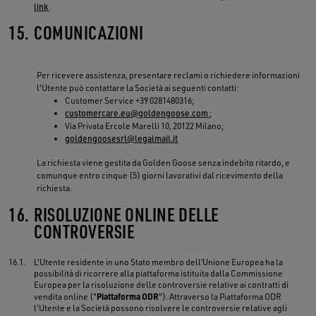
link
.
15.
COMUNICAZIONI
Per ricevere assistenza, presentare reclami o richiedere informazioni
l'Utente può contattare la Società ai seguenti contatti:
Customer Service +39 0281480316;
customercare.eu@goldengoose.com
;
Via Privata Ercole Marelli 10, 20122 Milano;
goldengoosesrl@legalmail.it
La richiesta viene gestita da Golden Goose senza indebito ritardo, e
comunque entro cinque (5) giorni lavorativi dal ricevimento della
richiesta.
16.
RISOLUZIONE ONLINE DELLE
CONTROVERSIE
16.1.
L'Utente residente in uno Stato membro dell’Unione Europea ha la
possibilità di ricorrere alla piattaforma istituita dalla Commissione
Europea per la risoluzione delle controversie relative ai contratti di
Piattaforma ODR
vendita online ("
"). Attraverso la Piattaforma ODR
l'Utente e la Società possono risolvere le controversie relative agli