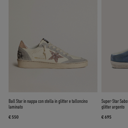
Ball Star in nappa con stella in glitter e talloncino
Super-Star Sabot
laminato
glitter argento
€ 550
€ 695