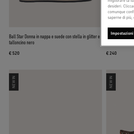
migliorare la tu
desideri. Cliccan
comunque config
saperne di più, 
Impostazioni
Ball Star Donna in nappa e suede con stella in glitter e
Mono-orecchino p
talloncino nero
applicati
€ 520
€ 240
NEW IN
NEW IN