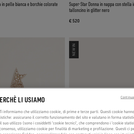
 in pelle bianca e borchie colorate
Super-Star Donna in nappa con stella in
talloncino in glitter nero
€ 520
NEW IN
PERCHÈ LI USIAMO
Continua
i informiamo che utilizziamo cookie, di prime e terze parti. Questi cookie hanno 
tistiche: assicurano il corretto funzionamento del sito e valutano in forma statisti
 suo utilizzo (sono i cosiddetti 'cookie tecnici', che comprendono i 'cookie statisti
consenso, utilizziamo cookie per finalità di marketing e profilazione. Questi ci 