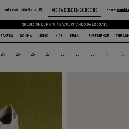
VISITA GOLDEN GOOSE US
ei sul nostro sito Italia (€)
cambia
oppure
SPARKLE
SPEDIZIONE GRATUITA ACQUISTANDO DA LOGGATO
EAKERS
DONNA
UOMO
KIDS
REGALI
EXPERIENCE
THE CO
24
25
26
27
28
29
30
31
32