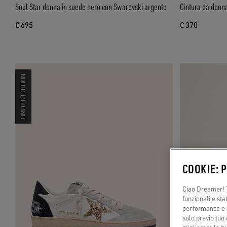
Soul Star donna in suede nero con Swarovski argento
Cintura da donna
€ 695
€ 370
LIMITED EDITION
COOKIE: 
Ciao Dreamer! T
funzionali e sta
performance e il
solo previo tuo 