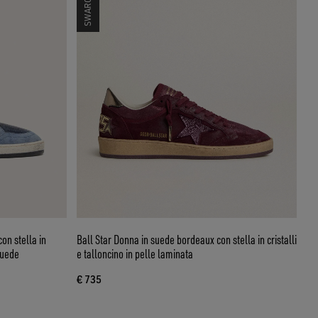
on stella in
Ball Star Donna in suede bordeaux con stella in cristalli
 suede
e talloncino in pelle laminata
€ 735