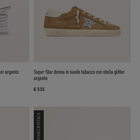
lor argento
Super-Star donna in suede tabacco con stella glitter
argento
€ 535
SWAROVSKI CRYSTALS