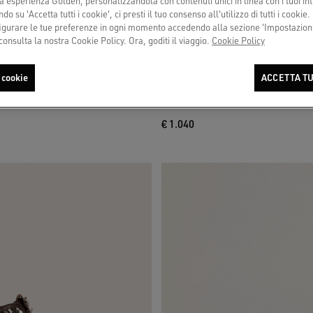
a esperienza Golden, personalizzandola con contenuti unici in linea con i tuoi int
do su 'Accetta tutti i cookie', ci presti il tuo consenso all'utilizzo di tutti i cookie.
urare le tue preferenze in ogni momento accedendo alla sezione 'Impostazioni
consulta la nostra Cookie Policy. Ora, goditi il viaggio.
Cookie Policy
 cookie
ACCETTA TU
endente color oro antico con cristalli
Super-Star LTD donna in suede nero tr
stella e cristalli neri
€ 1.040