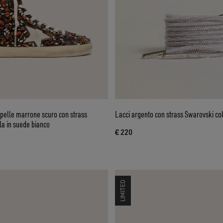
pelle marrone scuro con strass
Lacci argento con strass Swarovski co
lla in suede bianco
€ 220
LIMITED