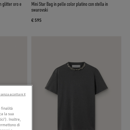
 glitter oro e
Mini Star Bag in pelle color platino con stella in
swarovski
€ 595
 senza accettare X
finalità
ca la sua
ci'). Inoltre,
permettono di