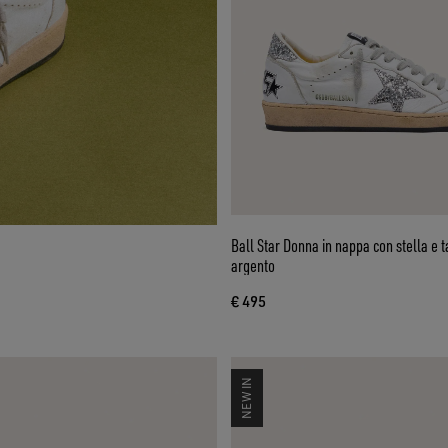
Ball Star Donna in nappa con stella e ta
argento
€ 495
NEW IN