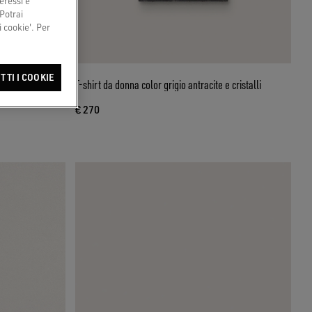
eressi e
 Potrai
 cookie'. Per
TTI I COOKIE
aforato con
T-shirt da donna color grigio antracite e cristalli
€ 270