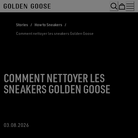
Skip
to
Content
Stories
/
How to Sneakers
/
Comment nettoyer les sneakers Golden Goose
COMMENT NETTOYER LES
SNEAKERS GOLDEN GOOSE
03.08.2026