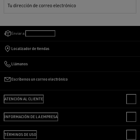
Tu dirección de correo electrónico
Enviar a:
España
/
Español
Localizador de tiendas
Llámanos
Escríbenos un correo electrónico
ATENCIÓN AL CLIENTE
CONTACTO
INFORMACIÓN DE LA EMPRESA
PREGUNTAS FRECUENTES
REVISA TU PEDIDO
SOMOS GOLDEN
ENVÍO
TÉRMINOS DE USO
CÓDIGO ÉTICO