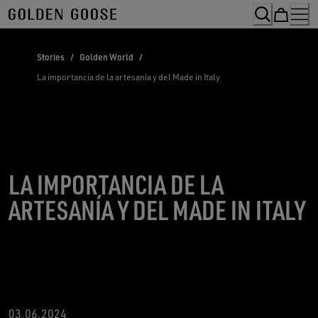
Skip
to
Content
Stories
/
Golden World
/
La importancia de la artesanía y del Made in Italy
LA IMPORTANCIA DE LA
ARTESANÍA Y DEL MADE IN ITALY
03.06.2024