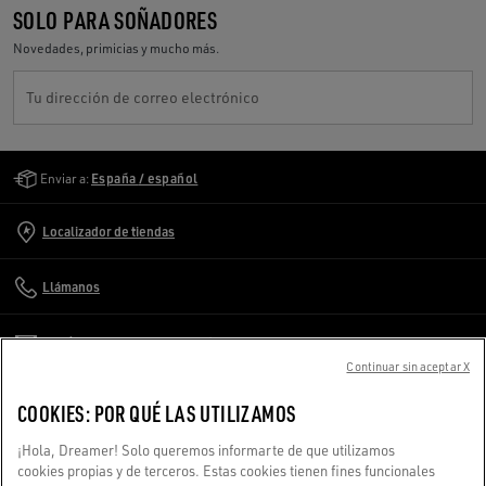
SOLO PARA SOÑADORES
Novedades, primicias y mucho más.
Tu dirección de correo electrónico
Golden Goose Services
Enviar a:
España / español
Localizador de tiendas
Llámanos
Escríbenos un correo electrónico
Continuar sin aceptar X
ATENCIÓN AL CLIENTE
COOKIES: POR QUÉ LAS UTILIZAMOS
¡Hola, Dreamer! Solo queremos informarte de que utilizamos
INFORMACIÓN DE LA EMPRESA
cookies propias y de terceros. Estas cookies tienen fines funcionales