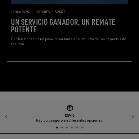
19/03/2025
|
STORIES OF SPORT
UN SERVICIO GANADOR, UN REMATE
POTENTE
Golden Goose da un paso importante en el mundo de los deportes de
raqueta.
ENVÍO
Anterior
S
Rápido y seguro en diferentes opciones.