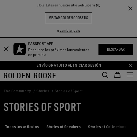
THE
¡Hola! Estás en nuestro sitio web España (€)
S
EXPERIENCIAS
COMMUNITY
VISITAR GOLDEN GOOSE US
cambiar pais
o
PASSPORT APP
Saltar
Saltar
DESCARGAR
Descubre los próximos lanzamientos
a
a
en primicia
contenido
contenido
ENVÍO GRATUITO AL INICIAR SESIÓN
principal
de
pie
de
página
The Community
Stories
Stories of Sport
STORIES OF SPORT
Todos los articulos
Stories of Sneakers
Stories of Collections
S