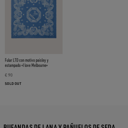
Fular LTD con motivo paisley y
estampado «I love Melbourne»
€ 90
SOLD OUT
BUFANDAS DE LANA Y PAÑUELOS DE SEDA