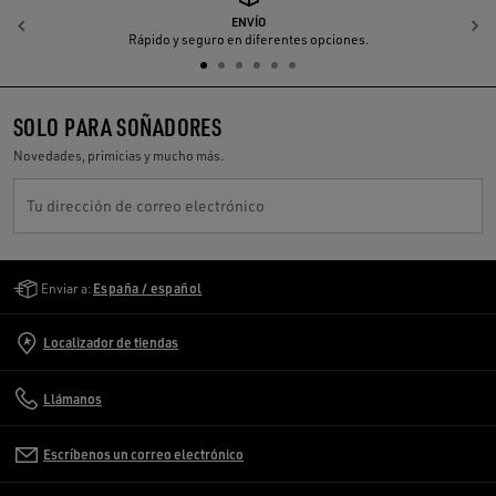
ENVÍO
Anterior
S
Rápido y seguro en diferentes opciones.
SOLO PARA SOÑADORES
Novedades, primicias y mucho más.
Tu dirección de correo electrónico
Golden Goose Services
Enviar a:
España / español
Localizador de tiendas
Llámanos
Escríbenos un correo electrónico