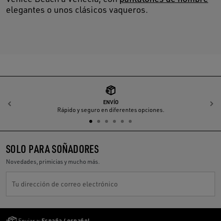
elegantes o unos clásicos vaqueros.
ENVÍO
Anterior
S
Rápido y seguro en diferentes opciones.
SOLO PARA SOÑADORES
Novedades, primicias y mucho más.
Tu dirección de correo electrónico
Golden Goose Services
Enviar a:
España / español