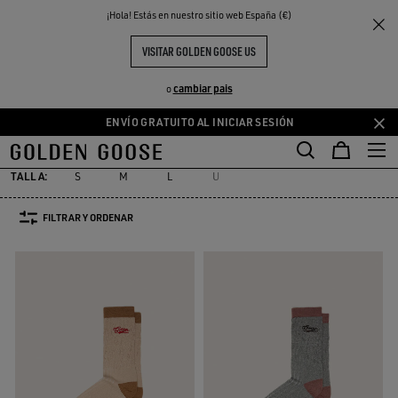
THE
¡Hola! Estás en nuestro sitio web España (€)
Hombre
Complementos
Calcetines
S
EXPERIENCIAS
COMMUNITY
CALCETINES HOMBRE
VISITAR GOLDEN GOOSE US
31 PRODUCTOS
cambiar pais
o
ENVÍO GRATUITO AL INICIAR SESIÓN
Calcetines
Cinturones
Sombreros
Gafas de sol
Joyas
Pañ
Saltar
Saltar
Calcetines
Cinturones
Sombreros
Gafas de sol
Joyas
Pañ
a
a
contenido
contenido
TALLA:
S
M
L
U
principal
de
pie
FILTRAR Y ORDENAR
de
página