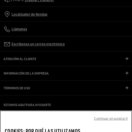
Localizador de tiendas
Llámanos
Escríbenos un correo electrónico
ATENCIÓN AL CLIENTE
INFORMACIÓN DE LA EMPRESA
TÉRMINOS DE USO
ESTAMOS AQUÍ PARA AYUDARTE
¿Estás usando un lector de pantalla y estás teniendo problemas?
Ponte en contacto con nosotros
Continuar sin aceptar X
COOKIES: POR QUÉ LAS UTILIZAMOS