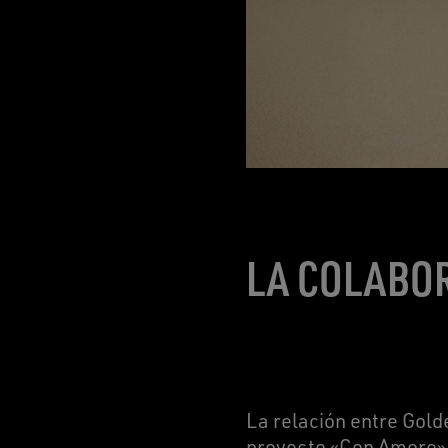
LA COLABOR
La relación entre Gold
proyecto «Con Amore», 