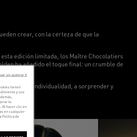
ueden crear, con la certeza de que la
esta edición limitada, los Maître Chocolatiers
olden ha añadido el toque final: un crumble de
uar sin aceptar X
ar la propia individualidad, a sorprender y
ookies tienen
endimiento y uso
 Además,
orar tu
 Al hacer clic en
ias en cualquier
 Política de