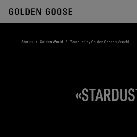
Skip
to
Content
Stories
/
Golden World
/
“Stardust” by Golden Goose x Venchi
«STARDUS