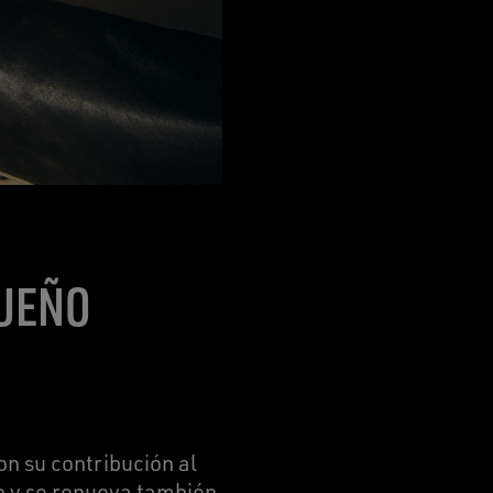
SUEÑO
on su contribución al
do y se renueva también