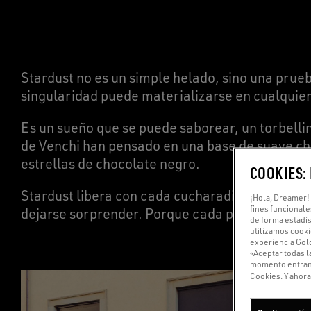
Stardust no es un simple helado, sino una prueb
singularidad puede materializarse en cualquier
Es un sueño que se puede saborear, un torbellin
de Venchi han pensado en una base de suave cho
estrellas de chocolate negro.
COOKIES:
Stardust libera con cada cucharadita un mágico 
¡Hola, Dreamer! 
fines funcionale
dejarse sorprender. Porque cada persona deja 
de forma estadís
utilizamos cooki
experiencia Gold
«Aceptar todas l
momento entrando
Cookies. Y ahora,