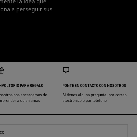
amente la idea que
sona a perseguir sus
NVOLTORIO PARA REGALO
PONTE EN CONTACTO CON NOSOTROS
osotros nos encargamos de
Si tienes alguna pregunta, por correo
orprender a quien amas
electrónico o por teléfono
ico