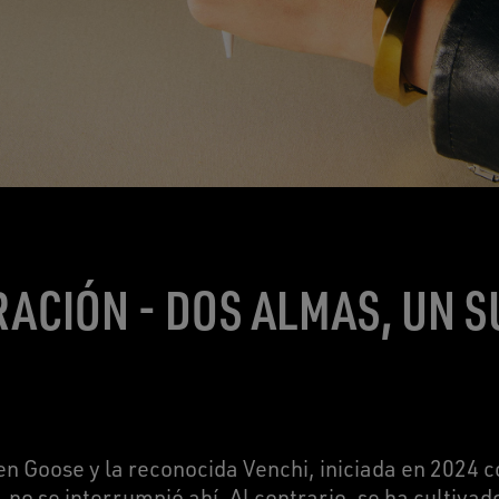
ACIÓN - DOS ALMAS, UN 
en Goose y la reconocida Venchi, iniciada en 2024 c
no se interrumpió ahí. Al contrario, se ha cultiva