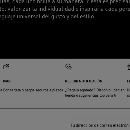
llas, cada uno brilla a su manera. Y esta es precis
o: valorizar la individualidad e inspirar a cada per
nguaje universal del gusto y del estilo.
PAGO
RECIBIR NOTIFICACIÓN
E
ga
Con tarjeta o pagos seguros a plazos
¿Regalo agotado? Disponibilidad en
N
tienda o sugerencias top para ti
s
Tu dirección de correo electrón