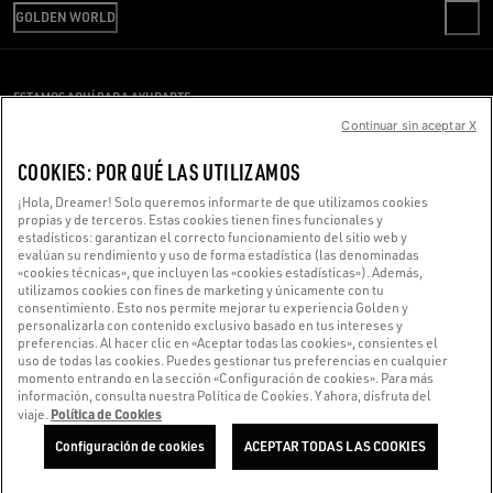
ENVÍO
GOLDEN WORLD
CÓDIGO ÉTICO
DEVOLUCIONES
SOSTENIBILIDAD
OFICINA DE PRENSA
PAGO
TRABAJA CON NOSOTROS
CONDICIONES DE VENTA
GUÍA DE TALLAS
ESTAMOS AQUÍ PARA AYUDARTE
OFICINA DE PRENSA
CONDICIONES DE USO
Continuar sin aceptar X
¿Estás usando un lector de pantalla y estás teniendo problemas?
POLÍTICA DE PRIVACIDAD
COOKIES
Ponte en contacto con nosotros
COOKIES: POR QUÉ LAS UTILIZAMOS
CONFIGURACIÓN DE COOKIES
¡Hola, Dreamer! Solo queremos informarte de que utilizamos cookies
propias y de terceros. Estas cookies tienen fines funcionales y
estadísticos: garantizan el correcto funcionamiento del sitio web y
Hecho con ❤ en Venecia.
evalúan su rendimiento y uso de forma estadística (las denominadas
«cookies técnicas», que incluyen las «cookies estadísticas»). Además,
Golden Goose S.p.A. ©2026 - Todos los derechos reservados.
Más información
utilizamos cookies con fines de marketing y únicamente con tu
consentimiento. Esto nos permite mejorar tu experiencia Golden y
personalizarla con contenido exclusivo basado en tus intereses y
preferencias. Al hacer clic en «Aceptar todas las cookies», consientes el
uso de todas las cookies. Puedes gestionar tus preferencias en cualquier
momento entrando en la sección «Configuración de cookies». Para más
información, consulta nuestra Política de Cookies. Y ahora, disfruta del
Política de Cookies
viaje.
Configuración de cookies
ACEPTAR TODAS LAS COOKIES