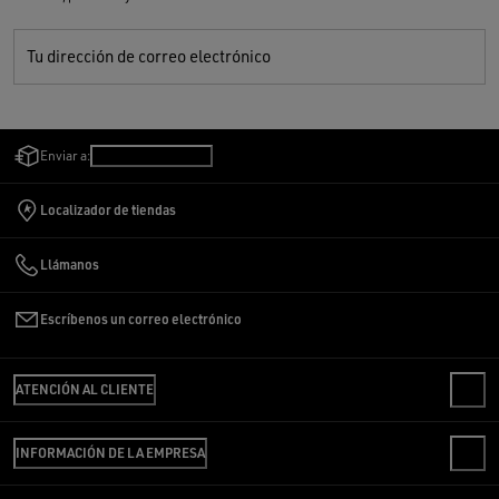
Tu dirección de correo electrónico
Enviar a:
Argentina
/
Español
Localizador de tiendas
Llámanos
Escríbenos un correo electrónico
ATENCIÓN AL CLIENTE
CONTACTO
INFORMACIÓN DE LA EMPRESA
PREGUNTAS FRECUENTES
REVISA TU PEDIDO
SOMOS GOLDEN